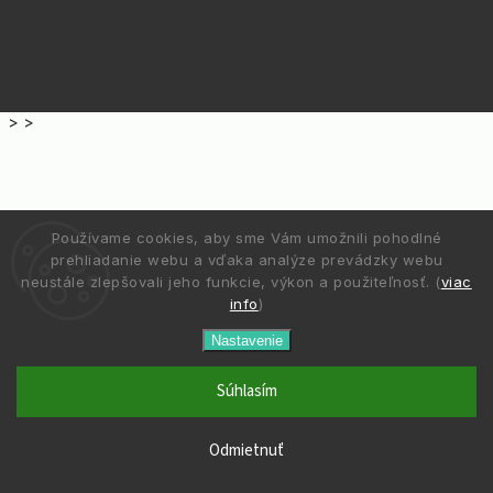
>
>
Používame cookies, aby sme Vám umožnili pohodlné
prehliadanie webu a vďaka analýze prevádzky webu
neustále zlepšovali jeho funkcie, výkon a použiteľnosť. (
viac
info
)
Nastavenie
Súhlasím
Odmietnuť