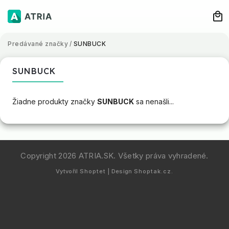
Predávané značky
/
SUNBUCK
SUNBUCK
Žiadne produkty značky
SUNBUCK
sa nenašli...
Copyright 2026
ATRIA.SK
. Všetky práva vyhradené.
Vytvořil
Shoptet
| Design
Shoptak.cz.