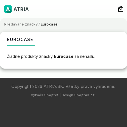
Predávané značky
/
Eurocase
EUROCASE
Žiadne produkty značky
Eurocase
sa nenašli...
Copyright 2026
ATRIA.SK
. Všetky práva vyhradené.
Vytvořil
Shoptet
| Design
Shoptak.cz.