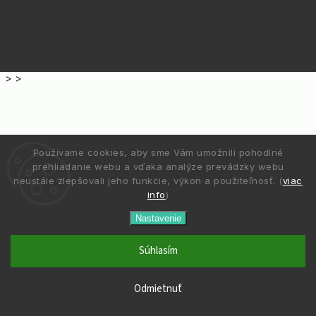
>
>
Používame cookies, aby sme Vám umožnili pohodlné
prehliadanie webu a vďaka analýze prevádzky webu
neustále zlepšovali jeho funkcie, výkon a použiteľnosť. (
viac
info
)
Nastavenie
Súhlasím
Odmietnuť