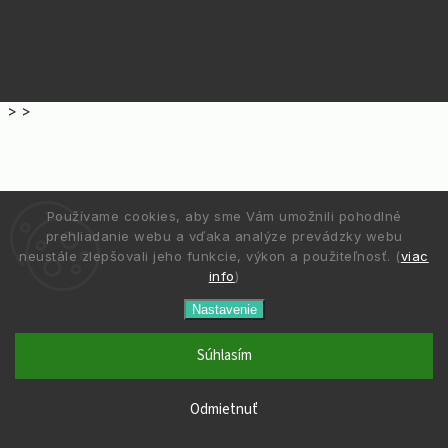
>
>
Používame cookies, aby sme Vám umožnili pohodlné
prehliadanie webu a vďaka analýze prevádzky webu
neustále zlepšovali jeho funkcie, výkon a použiteľnosť. (
viac
info
)
Nastavenie
Súhlasím
Odmietnuť