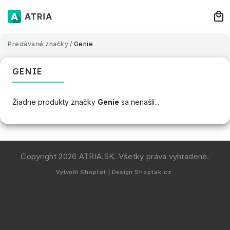
Predávané značky
/
Genie
GENIE
Žiadne produkty značky
Genie
sa nenašli...
Copyright 2026
ATRIA.SK
. Všetky práva vyhradené.
Vytvořil
Shoptet
| Design
Shoptak.cz.