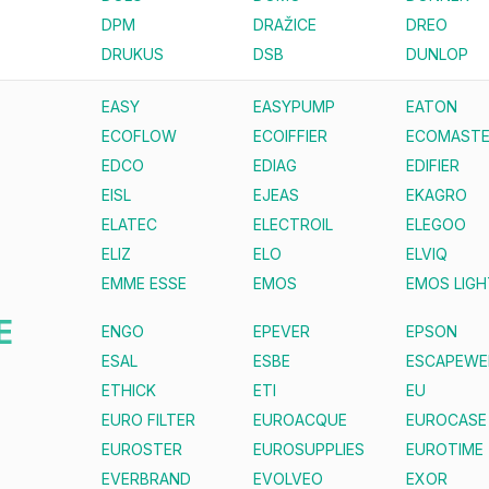
DPM
DRAŽICE
DREO
DRUKUS
DSB
DUNLOP
EASY
EASYPUMP
EATON
ECOFLOW
ECOIFFIER
ECOMAST
EDCO
EDIAG
EDIFIER
EISL
EJEAS
EKAGRO
ELATEC
ELECTROIL
ELEGOO
ELIZ
ELO
ELVIQ
EMME ESSE
EMOS
EMOS LIGH
E
ENGO
EPEVER
EPSON
ESAL
ESBE
ESCAPEWE
ETHICK
ETI
EU
EURO FILTER
EUROACQUE
EUROCASE
EUROSTER
EUROSUPPLIES
EUROTIME
EVERBRAND
EVOLVEO
EXOR