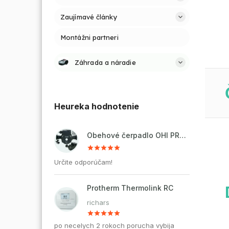
Zaujímavé články
Montážni partneri
Záhrada a náradie
Heureka hodnotenie
Obehové čerpadlo OHI PRO 32-60/180 pre kúrenie a cirkuláciu vody
Určite odporúčam!
Protherm Thermolink RC
richars
po necelych 2 rokoch porucha vybija