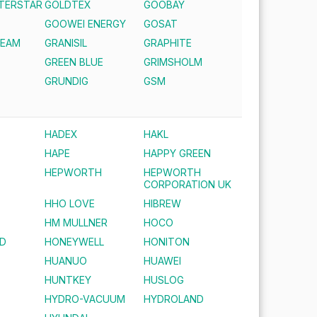
NTERSTAR
GOLDTEX
GOOBAY
GOOWEI ENERGY
GOSAT
REAM
GRANISIL
GRAPHITE
GREEN BLUE
GRIMSHOLM
S
GRUNDIG
GSM
HADEX
HAKL
HAPE
HAPPY GREEN
HEPWORTH
HEPWORTH
CORPORATION UK
HHO LOVE
HIBREW
HM MULLNER
HOCO
D
HONEYWELL
HONITON
HUANUO
HUAWEI
HUNTKEY
HUSLOG
HYDRO-VACUUM
HYDROLAND