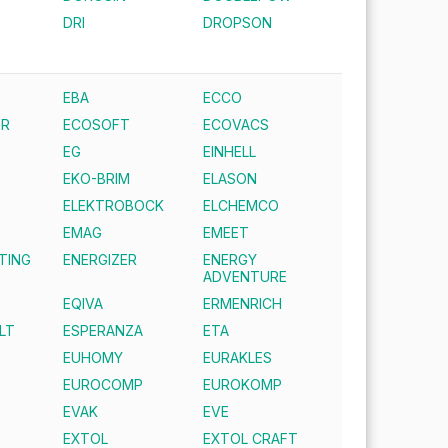
DRI
DROPSON
EBA
ECCO
ER
ECOSOFT
ECOVACS
EG
EINHELL
EKO-BRIM
ELASON
ELEKTROBOCK
ELCHEMCO
EMAG
EMEET
TING
ENERGIZER
ENERGY
ADVENTURE
EQIVA
ERMENRICH
LT
ESPERANZA
ETA
EUHOMY
EURAKLES
EUROCOMP
EUROKOMP
EVAK
EVE
EXTOL
EXTOL CRAFT