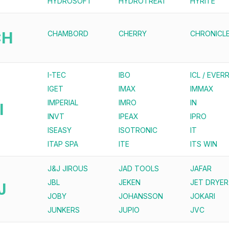
HYDROSOFT
HYDROTREAT
HYRITE
CH
CHAMBORD
CHERRY
CHRONICL
I-TEC
IBO
ICL / EVERR
IGET
IMAX
IMMAX
IMPERIAL
IMRO
IN
I
INVT
IPEAX
IPRO
ISEASY
ISOTRONIC
IT
ITAP SPA
ITE
ITS WIN
J&J JIROUS
JAD TOOLS
JAFAR
JBL
JEKEN
JET DRYER
J
JOBY
JOHANSSON
JOKARI
JUNKERS
JUPIO
JVC