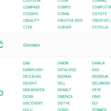
CODYSON
COLMI
COMMEL
COMPASS
COMPO
COMPUTH
COOSPO
CORAB
COYOTE
CREALITY
CREATIVE KIDS
CREATIVE 
CTEK
CURVER
CYCPLUS
Č
ČERVINKA
DAB
DAIKIN
DAMIJA
DARKFLASH
DATALOGIC
DAX
DECUEVAS
DEERMA
DEERRUN
DELIGHT
DELL
DELLINGER
DEN BRAVEN
DEWALT
DEYE
D
DICKIE
DIMENZA
DINO
DISCOVERY
DISTYK
DLF
DOLU
DOMO
DONNER