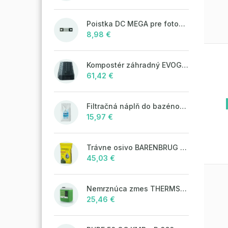
Poistka DC MEGA pre fotovoltaické systémy 125A/80V
8,98 €
Kompostér záhradný EVOGREEN 630l čierny
61,42 €
Filtračná náplň do bazénových filtrácií LAGUNA Aqua Filter 25kg
15,97 €
Trávne osivo BARENBRUG WATER SAVER 5 kg
45,03 €
Nemrznúca zmes THERMSOL EKO
25,46 €