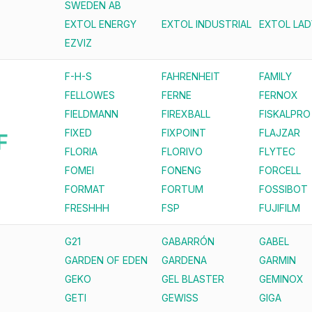
SWEDEN AB
EXTOL ENERGY
EXTOL INDUSTRIAL
EXTOL LAD
EZVIZ
F-H-S
FAHRENHEIT
FAMILY
FELLOWES
FERNE
FERNOX
FIELDMANN
FIREXBALL
FISKALPRO
FIXED
FIXPOINT
FLAJZAR
F
FLORIA
FLORIVO
FLYTEC
FOMEI
FONENG
FORCELL
FORMAT
FORTUM
FOSSIBOT
FRESHHH
FSP
FUJIFILM
G21
GABARRÓN
GABEL
GARDEN OF EDEN
GARDENA
GARMIN
GEKO
GEL BLASTER
GEMINOX
GETI
GEWISS
GIGA