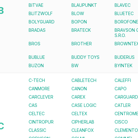
BITVAE
BLAUPUNKT
BLAVEC
B
BLITZWOLF
BLOW
BLUETEC
BOLYGUARD
BOPON
BOROFON
BRADAS
BRATECK
BRAVSON 
S.R.O.
BROS
BROTHER
BROWNTE
BUBLUE
BUDDY TOYS
BUDERUS
BUZON
BW
BYINTEK
C-TECH
CABLETECH
CALEFFI
CANMORE
CANON
CAPO
CARCLEVER
CAREX
CARGUARD
CAS
CASE LOGIC
CATLER
CELTEC
CELTEX
CENTROME
CINTROPUR
CIPHERLAB
CISCO
C
CLASSIC
CLEANFOX
CLEMENTO