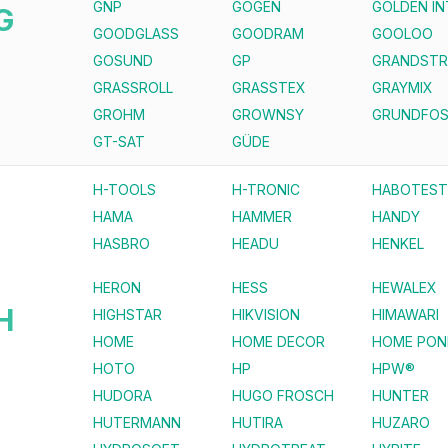
GNP
GOGEN
GOLDEN I
G
GOODGLASS
GOODRAM
GOOLOO
GOSUND
GP
GRANDST
GRASSROLL
GRASSTEX
GRAYMIX
GROHM
GROWNSY
GRUNDFO
GT-SAT
GÜDE
H-TOOLS
H-TRONIC
HABOTEST
HAMA
HAMMER
HANDY
HASBRO
HEADU
HENKEL
HERON
HESS
HEWALEX
H
HIGHSTAR
HIKVISION
HIMAWARI
HOME
HOME DECOR
HOME PON
HOTO
HP
HPW®
HUDORA
HUGO FROSCH
HUNTER
HUTERMANN
HUTIRA
HUZARO