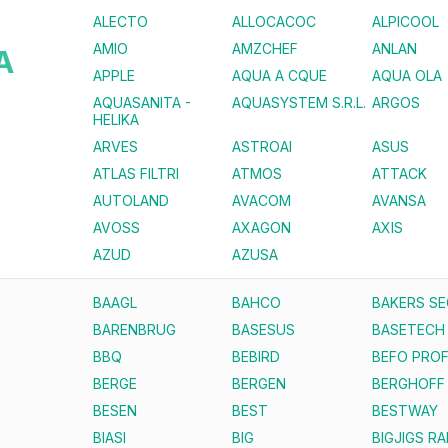
ALECTO
ALLOCACOC
ALPICOOL
AMIO
AMZCHEF
ANLAN
A
APPLE
AQUA A CQUE
AQUA OLA
AQUASANITA -
AQUASYSTEM S.R.L.
ARGOS
HELIKA
ARVES
ASTROAI
ASUS
ATLAS FILTRI
ATMOS
ATTACK
AUTOLAND
AVACOM
AVANSA
AVOSS
AXAGON
AXIS
AZUD
AZUSA
BAAGL
BAHCO
BAKERS S
BARENBRUG
BASESUS
BASETECH
BBQ
BEBIRD
BEFO PROF
BERGE
BERGEN
BERGHOFF
BESEN
BEST
BESTWAY
BIASI
BIG
BIGJIGS RA