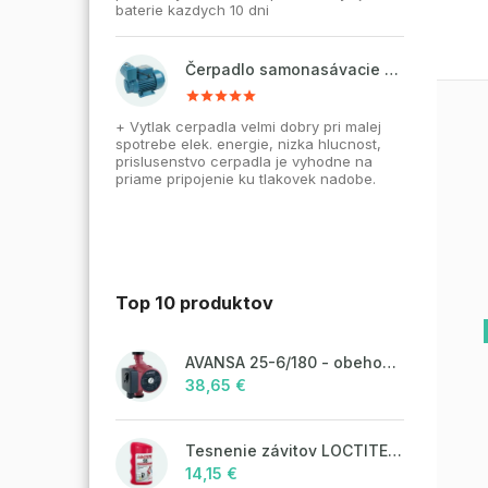
baterie kazdych 10 dni
Čerpadlo samonasávacie WZI 750 na vodu, povrchové, liatinové
+ Vytlak cerpadla velmi dobry pri malej
spotrebe elek. energie, nizka hlucnost,
prislusenstvo cerpadla je vyhodne na
priame pripojenie ku tlakovek nadobe.
Top 10 produktov
AVANSA 25-6/180 - obehové čerpadlo, pripojovací závit 6/4"
38,65 €
Tesnenie závitov LOCTITE 55 - 160 m, návin
14,15 €