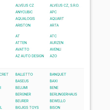
ALVEUS CZ
ALVEUS CZ, S.R.O.
ANYCUBIC
APC
AQUALOGIS
AQUART
ARISTON
ARTA
AT
ATC
ATTEN
AURZEN
AVATTO
AVENLI
AZ AUTO DESIGN
AZO
ECRET
BALLETTO
BANQUET
BASEUS
BAXI
I
BELUMI
BENE
BERGNER
BERLINGERHAUS
BEURER
BEWELLO
IL
BIGJIGS TOYS
BISON