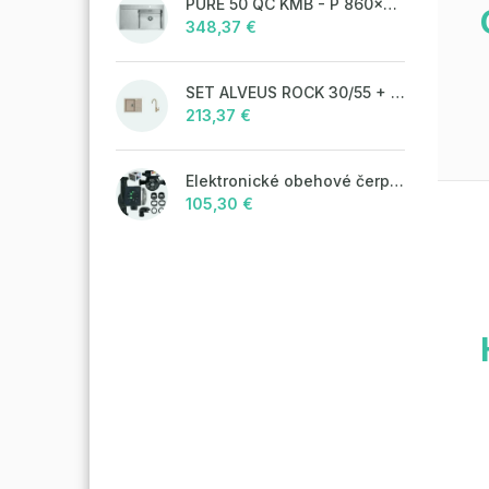
PURE 50 QC KMB - P 860x525 mm F_ jedn.sifon
348,37 €
SET ALVEUS ROCK 30/55 + BATERIE TONIA 55
213,37 €
Elektronické obehové čerpadlo NOVA 25-60/130 úsporné na kúrenie
105,30 €