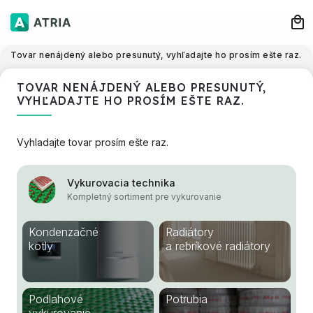
Tovar nenájdený alebo presunutý, vyhľadajte ho prosím ešte raz.
TOVAR NENÁJDENÝ ALEBO PRESUNUTÝ,
VYHĽADAJTE HO PROSÍM EŠTE RAZ.
Vyhladajte tovar prosím ešte raz.
Vykurovacia technika
Kompletný sortiment pre vykurovanie
Kondenzačné
Radiátory
kotly
a rebríkové radiátory
Podlahové
Potrubia