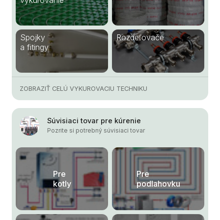
vykurovanie
Spojky
Rozdeľovače
a fitingy
ZOBRAZIŤ CELÚ VYKUROVACIU TECHNIKU
Súvisiaci tovar pre kúrenie
Pozrite si potrebný súvisiaci tovar
Pre
Pre
kotly
podlahovku