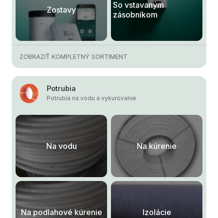
So vstavaným
Zostavy
zásobníkom
ZOBRAZIŤ KOMPLETNÝ SORTIMENT
Potrubia
Potrubia na vodu a vykurovanie
Na vodu
Na kúrenie
Na podlahové kúrenie
Izolácie