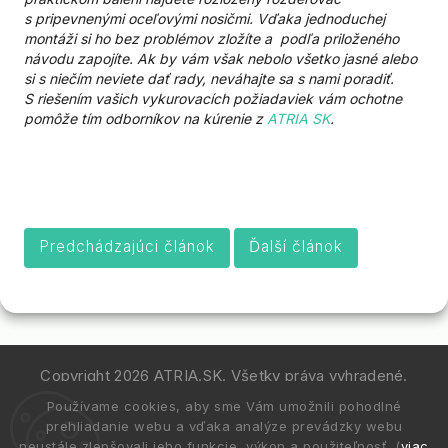
s pripevnenými oceľovými nosičmi. Vďaka jednoduchej
montáži si ho bez problémov zložíte a podľa priloženého
návodu zapojíte. Ak by vám však nebolo všetko jasné alebo
si s niečím neviete dať rady, neváhajte sa s nami poradiť.
S riešením vašich vykurovacích požiadaviek vám ochotne
pomôže tím odborníkov na kúrenie z
ATRIA SK
.
Predchádzajúci článok
Ďalší článok
Copyright 2026
ATRIA.SK
. Všetky práva vyhradené.
Používame cookies, aby sme Vám umožnili pohodlné
Vytvořil
Shoptet
| Design
Shoptak.cz.
prehliadanie webu a vďaka analýze prevádzky webu
neustále zlepšovali jeho funkcie, výkon a použiteľnosť. (
viac