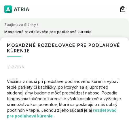
Zaujímavé články
/
Mosadzné rozdeľovače pre podlahové kúrenie
MOSADZNÉ ROZDEĽOVAČE PRE PODLAHOVÉ
KÚRENIE
18.7.2026
Väčšina z nás si pri predstave podlahového kúrenia vybaví
teplé parkety či kachličky, po ktorých sa aj uprostred
studenej zimy budeme môcť prechádzať naboso. Pozadie
fungovania takéhoto kúrenia je však komplexné a vyžaduje
si množstvo komponentov, ktoré sa postarajú o náš dobrý
pocit nôh v teple. Jednou z jeho súčastí je aj
rozdeľovač
pre podlahové kúrenie
.