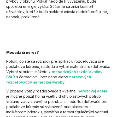
prvkov v okruhu. Pokiaľ nedôjde k vyváženiu, bude
spotreba energie vyššia. Súčasne sa zníži komfort
užívateľov, keďže budú niektoré miesta nedokúrené a iné,
naopak, prekúrené.
Mosadz či nerez?
Potom, čo ste sa rozhodli pre aplikáciu rozdeľovača pre
podlahové kúrenie, nasleduje výber materiálu rozdeľovača.
Vybrať si pritom môžete z
mosadzných rozdeľovačov
IVAR
s čerpadlom i bez neho alebo
nerezových
rozdeľovačov nemeckej výroby
.
V prípade voľby rozdeľovača z kvalitnej
nerezovej ocele
je možné použiť ho na všetky druhy plastových potrubí,
vrátane viacvrstvového potrubia a medi. Rozdeľovače pre
podlahové kúrenie sú vybavené prietokomermi s
indikátorom prietoku, pamäťou a termoregulačnými ventilmi