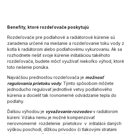
Benefity, ktoré rozdeľovače poskytujú
Rozdeľovače pre podlahové a radiátorové kúrenie sú
zariadenia určené na miešanie a rozdeľovanie toku vody z
kotla k radiátorom alebo podlahovému vykurovaniu. Ak sa
rozhodnete riešiť svoje kúrenie inštaláciou takéhoto
rozdeľovača, budete môcť využívať niekoľko výhod, ktoré
toto riešenie ponúka.
Najväčšou prednosťou rozdeľovača je
možnosť
regulovania prietoku vody
. Týmto spôsobom môžete
jednoducho regulovať jednotlivé vetvy podlahového
kúrenia a docieliť tak rovnomerné odvádzanie tepla do
podlahy.
Ďalšou výhodou je
vyvažovanie rozvodov
v radiátorom
kúrení. Vďaka nemu je možné kompenzovať
nerovnomerné rozdelenie prietokov v inštalácii daných
výškou poschodí, dĺžkou prívodov či tlakovými stratami