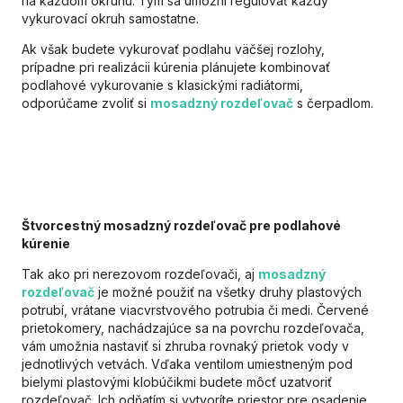
na každom okruhu. Tým sa umožní regulovať každý
vykurovací okruh samostatne.
Ak však budete vykurovať podlahu väčšej rozlohy,
prípadne pri realizácii kúrenia plánujete kombinovať
podlahové vykurovanie s klasickými radiátormi,
odporúčame zvoliť si
mosadzný rozdeľovač
s čerpadlom.
Štvorcestný mosadzný rozdeľovač pre podlahové
kúrenie
Tak ako pri nerezovom rozdeľovači, aj
mosadzný
rozdeľovač
je možné použiť na všetky druhy plastových
potrubí, vrátane viacvrstvového potrubia či medi. Červené
prietokomery, nachádzajúce sa na povrchu rozdeľovača,
vám umožnia nastaviť si zhruba rovnaký prietok vody v
jednotlivých vetvách. Vďaka ventilom umiestneným pod
bielymi plastovými klobúčikmi budete môcť uzatvoriť
rozdeľovač. Ich odňatím si vytvoríte priestor pre osadenie