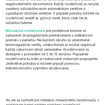
regulovateľného servomotora. Každý rozdeľovač je navyše
osadený odvzdušňovacím automatickým ventilom a
vypúšťacím otočným ventilom. V prípade potreby môžete na
rozdeľovač osadiť aj guľový ventil, ktorý však nie je
súčasťou balenia.
Mosadzné rozdeľovače
pre podlahové kúrenie sú
vybavené dvojregulačnými prietokomermi s indikátorom
prietoku s pamäťou. Na každom okruhu sú umiestnené
termoregulačné ventily, vďaka ktorým je možné regulovať
každý vykurovací okruh samostatne. Rozdeľovače sú
dostupné v prevedení od 2 do 12 okruhov. Pripojenie
rozdeľovača ku kotlu je realizované vnútorným prepojením.
Jednotlivé potrubia si môžete pripojiť pomocou
trištvrtecolového zverného skrutkovania.
Ak ste sa rozhodli pre inštaláciu mosadzného rozdeľovača, v
praktickom balení nájdete rozložený rozdeľovač