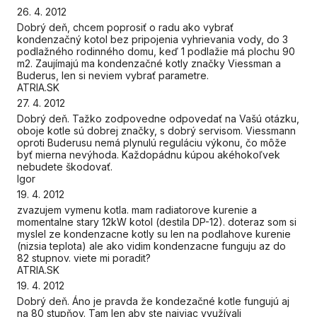
26. 4. 2012
Dobrý deň, chcem poprosiť o radu ako vybrať
kondenzačný kotol bez pripojenia vyhrievania vody, do 3
podlažného rodinného domu, keď 1 podlažie má plochu 90
m2. Zaujímajú ma kondenzačné kotly značky Viessman a
Buderus, len si neviem vybrať parametre.
ATRIA.SK
27. 4. 2012
Dobrý deň. Tažko zodpovedne odpovedať na Vašú otázku,
oboje kotle sú dobrej značky, s dobrý servisom. Viessmann
oproti Buderusu nemá plynulú reguláciu výkonu, čo môže
byť mierna nevýhoda. Každopádnu kúpou akéhokoľvek
nebudete škodovať.
Igor
19. 4. 2012
zvazujem vymenu kotla. mam radiatorove kurenie a
momentalne stary 12kW kotol (destila DP-12). doteraz som si
myslel ze kondenzacne kotly su len na podlahove kurenie
(nizsia teplota) ale ako vidim kondenzacne funguju az do
82 stupnov. viete mi poradit?
ATRIA.SK
19. 4. 2012
Dobrý deň. Áno je pravda že kondezačné kotle fungujú aj
na 80 stupňov. Tam len aby ste najviac využívali