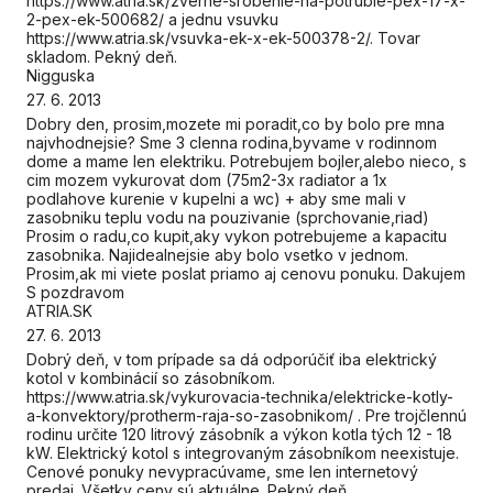
https://www.atria.sk/zverne-srobenie-na-potrubie-pex-17-x-
2-pex-ek-500682/ a jednu vsuvku
https://www.atria.sk/vsuvka-ek-x-ek-500378-2/. Tovar
skladom. Pekný deň.
Nigguska
27. 6. 2013
Dobry den, prosim,mozete mi poradit,co by bolo pre mna
najvhodnejsie? Sme 3 clenna rodina,byvame v rodinnom
dome a mame len elektriku. Potrebujem bojler,alebo nieco, s
cim mozem vykurovat dom (75m2-3x radiator a 1x
podlahove kurenie v kupelni a wc) + aby sme mali v
zasobniku teplu vodu na pouzivanie (sprchovanie,riad)
Prosim o radu,co kupit,aky vykon potrebujeme a kapacitu
zasobnika. Najidealnejsie aby bolo vsetko v jednom.
Prosim,ak mi viete poslat priamo aj cenovu ponuku. Dakujem
S pozdravom
ATRIA.SK
27. 6. 2013
Dobrý deň, v tom prípade sa dá odporúčiť iba elektrický
kotol v kombinácií so zásobníkom.
https://www.atria.sk/vykurovacia-technika/elektricke-kotly-
a-konvektory/protherm-raja-so-zasobnikom/ . Pre trojčlennú
rodinu určite 120 litrový zásobník a výkon kotla tých 12 - 18
kW. Elektrický kotol s integrovaným zásobníkom neexistuje.
Cenové ponuky nevypracúvame, sme len internetový
predaj. Všetky ceny sú aktuálne. Pekný deň.