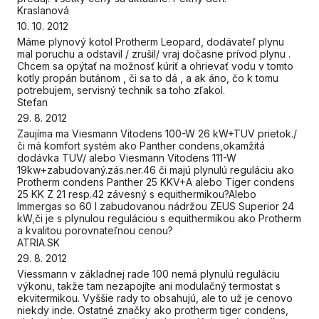
Kraslanová
10. 10. 2012
Máme plynový kotol Protherm Leopard, dodávateľ plynu
mal poruchu a odstavil / zrušil/ vraj dočasne prívod plynu .
Chcem sa opýtať na možnosť kúriť a ohrievať vodu v tomto
kotly propán butánom , či sa to dá , a ak áno, čo k tomu
potrebujem, servisný technik sa toho zľakol.
Stefan
29. 8. 2012
Zaujíma ma Viesmann Vitodens 100-W 26 kW+TUV prietok./
či má komfort systém ako Panther condens,okamžitá
dodávka TUV/ alebo Viesmann Vitodens 111-W
19kw+zabudovaný.zás.ner.46 či majú plynulú reguláciu ako
Protherm condens Panther 25 KKV+A alebo Tiger condens
25 KK Z 21 resp.42 závesný s equithermikou?Alebo
Immergas so 60 l zabudovanou nádržou ZEUS Superior 24
kW,či je s plynulou reguláciou s equithermikou ako Protherm
a kvalitou porovnateľnou cenou?
ATRIA.SK
29. 8. 2012
Viessmann v základnej rade 100 nemá plynulú reguláciu
výkonu, takže tam nezapojíte ani modulačný termostat s
ekvitermikou. Vyššie rady to obsahujú, ale to už je cenovo
niekdy inde. Ostatné značky ako protherm tiger condens,