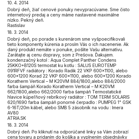
10. 4. 2014
Dobrý deň, žiaľ cenové ponuky nevypracúvame. Sme čisto
internetový predaj a ceny máme nastavené maximálne
nízko. Pekný deň.
Rastislav
18. 3. 2014
Dobrý deň, po porade s kurenárom sme vyšpoecifikovali
tieto komponenty kúrenia a prosím Vás o ich nacenenie. Ak
daný produkt nemáte v ponuke, pošlite Vašu alternatívu.
Zarátajte aj cenu dopravy, som z Prešova. Ďakujem.
kondenzačný kotol : Aqua Complet Panther Condens
25KKO+B120S termostat ku kotlu : SALUS EUROTEMP
091RFVF radiátory : Korado Radik 22 VKP 600x1100, alebo
600x1200 Korad 22 VKP 600x1100, alebo 600x1200 Korado
Koratherm Vertical – M K20VM 884/1800,alebo 884/2000
farba šampáň Korado Koratherm Vertical – M K20VM
662/1800,alebo 662/2000 farba šampáň Termostatické
hlavice kúpeľňový rebríkový radiátor : TOM TERM SOLARIS
620/1690 farba šampáň ponorné čerpadlo : PUMPEG 1" GSK
6-16T/20m kábel, alebo SMB 5 zásobník na vodu : Imera
AV80
ATRIA.SK
18. 3. 2014
Dobrý deň. Po kliknutí na odporúčané linky sa Vám zobrazí
cena tovaru a pridaním do košíka a vyplnením objednávky