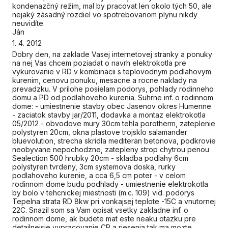
kondenazčný režim, mal by pracovat len okolo tých 50, ale
nejaký zásadný rozdiel vo spotrebovanom plynu nikdy
neuvidíte.
Ján
1. 4. 2012
Dobry den, na zaklade Vasej internetovej stranky a ponuky
na nej Vas chcem poziadat o navrh elektrokotla pre
vykurovanie v RD v kombinacii s teplovodnym podlahovym
kurenim, cenovu ponuku, mesacne a rocne naklady na
prevadzku. V prilohe posielam podorys, pohlady rodinneho
domu a PD od podlahoveho kurenia. Suhrne inf. o rodinnom
dome: - umiestnenie stavby obec Jasenov okres Humenne
- zaciatok stavby jar/2011, dodavka a montaz elektrokotla
05/2012 - obvodove mury 30cm tehla porotherm, zateplenie
polystyren 20cm, okna plastove trojsklo salamander
bluevolution, strecha skridla mediteran betonova, podkrovie
neobyvane nepochodzne, zatepleny strop chytrou penou
Sealection 500 hrubky 20cm - skladba podlahy 6cm
polystyren tvrdeny, 3cm systemova doska, rurky
podlahoveho kurenie, a cca 6,5 cm poter - v celom
rodinnom dome budu podhlady - umiestnenie elektrokotla
by bolo v tehcnickej miestnosti (m.c. 109) vid. podorys
Tepelna strata RD 8kw pri vonkajsej teplote -15C a vnutornej
22C. Snazil som sa Vam opisat vsetky zakladne inf. o
rodinnom dome, ak budete mat este neaku otazku pre
detailnejsie vypracovanie CP a riesenia tak ma mozte