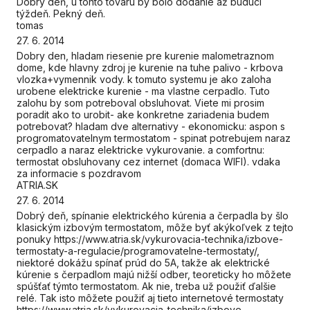
Dobrý deň, u tohto tovaru by bolo dodanie až budúci
týždeň. Pekný deň.
tomas
27. 6. 2014
Dobry den, hladam riesenie pre kurenie malometraznom
dome, kde hlavny zdroj je kurenie na tuhe palivo - krbova
vlozka+vymennik vody. k tomuto systemu je ako zaloha
urobene elektricke kurenie - ma vlastne cerpadlo. Tuto
zalohu by som potreboval obsluhovat. Viete mi prosim
poradit ako to urobit- ake konkretne zariadenia budem
potrebovat? hladam dve alternativy - ekonomicku: aspon s
progromatovatelnym termostatom - spinat potrebujem naraz
cerpadlo a naraz elektricke vykurovanie. a comfortnu:
termostat obsluhovany cez internet (domaca WIFI). vdaka
za informacie s pozdravom
ATRIA.SK
27. 6. 2014
Dobrý deň, spínanie elektrického kúrenia a čerpadla by šlo
klasickým izbovým termostatom, môže byť akýkoľvek z tejto
ponuky https://www.atria.sk/vykurovacia-technika/izbove-
termostaty-a-regulacie/programovatelne-termostaty/,
niektoré dokážu spínať prúd do 5A, takže ak elektrické
kúrenie s čerpadlom majú nižší odber, teoreticky ho môžete
spúšťať týmto termostatom. Ak nie, treba už použiť ďalšie
relé. Tak isto môžete použiť aj tieto internetové termostaty
https://www.atria.sk/vykurovacia-technika/izbove-