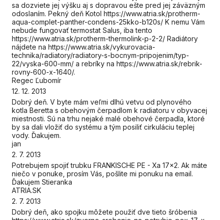
sa dozviete jej výšku aj s dopravou ešte pred jej záväzným
odoslaním. Pekný deň Kotol https://www.atria.sk/protherm-
aqua-complet-panther-condens-25kko-b120s/ K nemu Vám
nebude fungovať termostat Salus, iba tento
https://www.atria.sk/protherm-thermolink-p-2-2/ Radiátory
nájdete na https://www.atria.sk/vykurovacia-
technika/radiatory/radiatory-s-bocnym-pripojenim/typ-
22/vyska-600-mm/ a rebríky na https://www.atria.sk/rebrik-
rovny-600-x-1640/.
Regec Ľubomír
12. 12. 2013
Dobrý deň. V byte mám veľmi dlhú vetvu od plynového
kotla Beretta s obehovým čerpadlom k radiatoru v obyvacej
miestnosti. Sú na trhu nejaké malé obehové čerpadla, ktoré
by sa dali vložiť do systému a tým posiliť cirkuláciu teplej
vody. Ďakujem.
jan
2. 7. 2013
Potrebujem spojiť trubku FRANKISCHE PE - Xa 17x2. Ak máte
niečo v ponuke, prosím Vás, pošlite mi ponuku na email.
Ďakujem Stieranka
ATRIA.SK
2. 7. 2013
Dobrý deň, ako spojku môžete použiť dve tieto šróbenia