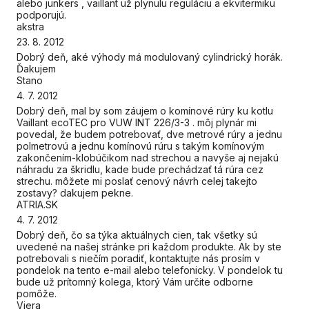
alebo junkers , vaillant už plynulu reguláciu a ekvitermiku
podporujú.
akstra
23. 8. 2012
Dobrý deň, aké výhody má modulovaný cylindrický horák.
Ďakujem
Stano
4. 7. 2012
Dobrý deň, mal by som záujem o komínové rúry ku kotlu
Vaillant ecoTEC pro VUW INT 226/3-3 . môj plynár mi
povedal, že budem potrebovať, dve metrové rúry a jednu
polmetrovú a jednu komínovú rúru s takým komínovým
zakončením-klobúčikom nad strechou a navyše aj nejakú
náhradu za škridlu, kade bude prechádzať tá rúra cez
strechu. môžete mi poslať cenový návrh celej takejto
zostavy? dakujem pekne.
ATRIA.SK
4. 7. 2012
Dobrý deň, čo sa týka aktuálnych cien, tak všetky sú
uvedené na našej stránke pri každom produkte. Ak by ste
potrebovali s niečím poradiť, kontaktujte nás prosím v
pondelok na tento e-mail alebo telefonicky. V pondelok tu
bude už prítomný kolega, ktorý Vám určite odborne
pomôže.
Viera