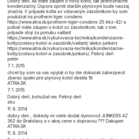
Dobrý deň. Ak máte záujem o nový kotol, tak jednoznačne
kondenzačný. Úspora oproti starším plynovým bude naozaj
značná. V prípade kotla so vstavaným zásobníkom by som
poukázal na protherm tiger condens
https://www.atria.sk/protherm-tiger-condens-25-kkz-42/ a
pokiaľ máte záujem o kotol so zásobníkom, tak v tom
prípade stojí za ponuku vaillant
https://www.atria.sk/vykurovacia-technika/kondenzacne-
kotly/zostavy-kotol-a-zasobnik/vaillant/ alebo junkers
https://www.atria.sk/vykurovacia-technika/kondenzacne-
kotly/zostavy-kotol-a-zasobnik/junkers/. Pekný deň
peter
7. 1. 2015
chcel by som sa vas opytat ci by ste dokazali zabezpecit
zberac spalin pre plynovy kotol destila 18
ATRIA.SK
7. 1. 2015
Dobrý deň, bohužial nie. Pekný deň
stru
11. 8. 2014
dobry den , dokedy mi viete dodat dymovod JUNKERS AZ
362 do Bratislavy a v akej cene s dopravou ??? Dakujem
ATRIA.SK
11. 8. 2014