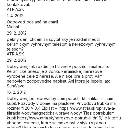
kontaktovat.
ATRIA.SK
1. 4. 2012
Odpoveď poslaná na email.
Michal
29. 2. 2012
pekny den, chcem sa spytat aky je rozdiel medzi
keramickym vyhrevnym telesom a nerezovym vyhrevnym
telesom?
ATRIA.SK
29. 2. 2012
Dobry den, tak rozdiel je hlavne v použitom materiale.
Keramicke teleso je z vonku keramicke, nerezove
vyrobene cele z nereze. Ale niake pre a proti Vám
nepoviem zodpovedne napisat. Ani ktore je lepsie, atd.
SunWave
16. 2. 2012
Dobry den, potreboval by som poradit, kt. antikal si mam
kupit. Rozvody v dome ma plastove. Privodovu trubka ma
rozmer fi 20 x 3,4 Elplast +. https://www.atria.sk/uprava-a-
filtracia-vody/magneticka-uprava-vody/ Tiez potrebujem
kupit https://www.atria.sk/nerezove-potrubie-dn16/ je k tomu
vhodne tesnenie, ktore sa moze byt v styku s pitnou
vodou? Potrebujem to totiz napojit presne do rovnakeho