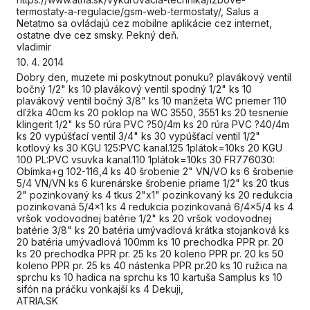
termostaty-a-regulacie/gsm-web-termostaty/, Salus a
Netatmo sa ovládajú cez mobilne aplikácie cez internet,
ostatne dve cez smsky. Pekný deň.
vladimir
10. 4. 2014
Dobry den, muzete mi poskytnout ponuku? plavákový ventil
bočný 1/2" ks 10 plavákový ventil spodný 1/2" ks 10
plavákový ventil bočný 3/8" ks 10 manžeta WC priemer 110
dľžka 40cm ks 20 poklop na WC 3550, 3551 ks 20 tesnenie
klingerit 1/2" ks 50 rúra PVC ?50/4m ks 20 rúra PVC ?40/4m
ks 20 vypúšťací ventil 3/4" ks 30 vypúšťací ventil 1/2"
kotlový ks 30 KGU 125:PVC kanal.125 1plátok=10ks 20 KGU
100 PL:PVC vsuvka kanal.110 1plátok=10ks 30 FR776030:
Obímka+g 102-116,4 ks 40 šrobenie 2" VN/VO ks 6 šrobenie
5/4 VN/VN ks 6 kurenárske šrobenie priame 1/2" ks 20 tkus
2" pozinkovaný ks 4 tkus 2"x1" pozinkovaný ks 20 redukcia
pozinkovaná 5/4x1 ks 4 redukcia pozinkovaná 6/4x5/4 ks 4
vršok vodovodnej batérie 1/2" ks 20 vršok vodovodnej
batérie 3/8" ks 20 batéria umývadlová krátka stojanková ks
20 batéria umývadlová 100mm ks 10 prechodka PPR pr. 20
ks 20 prechodka PPR pr. 25 ks 20 koleno PPR pr. 20 ks 50
koleno PPR pr. 25 ks 40 nástenka PPR pr.20 ks 10 ružica na
sprchu ks 10 hadica na sprchu ks 10 kartuša Samplus ks 10
sifón na práčku vonkajší ks 4 Dekuji,
ATRIA.SK