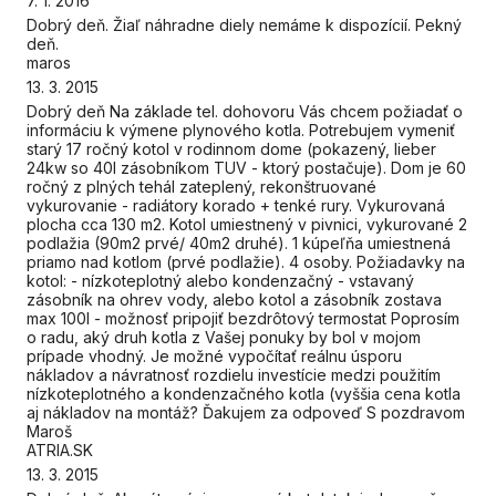
7. 1. 2016
Dobrý deň. Žiaľ náhradne diely nemáme k dispozícií. Pekný
deň.
maros
13. 3. 2015
Dobrý deň Na základe tel. dohovoru Vás chcem požiadať o
informáciu k výmene plynového kotla. Potrebujem vymeniť
starý 17 ročný kotol v rodinnom dome (pokazený, lieber
24kw so 40l zásobníkom TUV - ktorý postačuje). Dom je 60
ročný z plných tehál zateplený, rekonštruované
vykurovanie - radiátory korado + tenké rury. Vykurovaná
plocha cca 130 m2. Kotol umiestnený v pivnici, vykurované 2
podlažia (90m2 prvé/ 40m2 druhé). 1 kúpeľňa umiestnená
priamo nad kotlom (prvé podlažie). 4 osoby. Požiadavky na
kotol: - nízkoteplotný alebo kondenzačný - vstavaný
zásobník na ohrev vody, alebo kotol a zásobník zostava
max 100l - možnosť pripojiť bezdrôtový termostat Poprosím
o radu, aký druh kotla z Vašej ponuky by bol v mojom
prípade vhodný. Je možné vypočítať reálnu úsporu
nákladov a návratnosť rozdielu investície medzi použitím
nízkoteplotného a kondenzačného kotla (vyššia cena kotla
aj nákladov na montáž? Ďakujem za odpoveď S pozdravom
Maroš
ATRIA.SK
13. 3. 2015