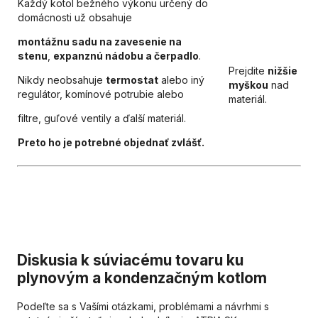
Každý kotol bežného výkonu určený do
domácnosti už obsahuje
montážnu sadu na zavesenie na
stenu
,
expanznú nádobu a čerpadlo
.
Prejdite
nižšie
Nikdy neobsahuje
termostat
alebo iný
myškou
nad
regulátor, komínové potrubie alebo
materiál.
filtre, guľové ventily a ďalší materiál.
Preto ho je potrebné objednať zvlášť.
Diskusia k súviacému tovaru ku
plynovým a kondenzačným kotlom
Podeľte sa s Vašími otázkami, problémami a návrhmi s