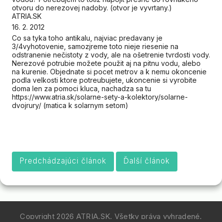
otvoru do nerezovej nadoby. (otvor je vyvrtany.)
ATRIA.SK
16. 2. 2012
Co sa tyka toho antikalu, najviac predavany je
3/4vyhotovenie, samozjreme toto nieje riesenie na
odstranenie nečistoty z vody, ale na ošetrenie tvrdosti vody.
Nerezové potrubie možete použit aj na pitnu vodu, alebo
na kurenie. Objednate si pocet metrov a k nemu okoncenie
podla velkosti ktore potreubujete, ukoncenie si vyrobite
doma len za pomoci kluca, nachadza sa tu
https://www.atria.sk/solarne-sety-a-kolektory/solarne-
dvojrury/ (matica k solarnym setom)
Predchádzajúci článok
Ďalší článok
Copyright 2026
ATRIA.SK
. Všetky práva vyhradené.