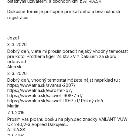
ostatnými užívateľmi a obchodníkmi z ATRIA.SK.
Diskusné fórum je prístupné pre každého a bez nutnosti
registrácie.
Jozef
3. 3. 2020
Dobrý deň, viete mi prosím poradiť nejaký vhodný termostat
pre kotol Protherm tiger 24 ktv ZV ? Ďakujem za skorú
odpoveď
Atria.sk
3. 3. 2020
Dobrý deň, vhodný termostat môžete nájsť napríklad tu :
https://www.atria.sk/avansa-2007/
https://www.atria.sk/euroster-q7/
https://www.atria.sk/saswell-908-7-rf/
https://www.atria.sk/saswell-t19-7-rf/ Pekný deň.
Martin
7. 1. 2016
Prosim vas plošnu dosku na plyn.pec značky VAILANT VUW
CZ 240/2-3 Vopred Dakujem...
ATRIA.SK