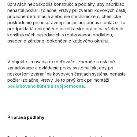
úpravách nepoškodila konštrukcia podlahy, aby napríklad
nenastal požiar izolačnej vrstvy pri zváraní kovových častí,
prípadne deformácia alebo iné mechanické či chemické
poškodenie pri nesprávnej manipulácii počas montáže. To
predpokladá dokončené omietkarské práce na všetkých
konštrukciách susediacich s realizovanou podlahou,
osadenie zárubne, dokončenie kotlového okruhu.
V objekte sa osadia rozdeľovače, zberače a ostatné
zariaďovacie a ovládacie prvky systému tak, aby pri
neskoršom zváraní na kovových častiach systému nenastal
požiar izolačnej vrstvy. Je to prvý krok pri montáži
podlahového kúrenia svojpomocne
.
Príprava podlahy