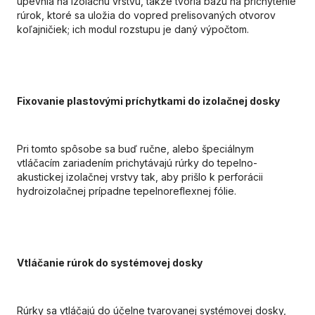
upevnia na izolačnú vrstvu, takže tvoria bázu na prichytenie
rúrok, ktoré sa uložia do vopred prelisovaných otvorov
koľajničiek; ich modul rozstupu je daný výpočtom.
Fixovanie plastovými príchytkami do izolačnej dosky
Pri tomto spôsobe sa buď ručne, alebo špeciálnym
vtláčacím zariadením prichytávajú rúrky do tepelno-
akustickej izolačnej vrstvy tak, aby prišlo k perforácii
hydroizolačnej prípadne tepelnoreflexnej fólie.
Vtláčanie rúrok do systémovej dosky
Rúrky sa vtláčajú do účelne tvarovanej systémovej dosky,