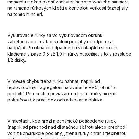
momentu možno overiť zachytením ciachovacieho minciera
na rameno rúrkových klieští a kontrolou veľkosti ťažnej sily
na tomto mincieri.
Vykurovacie rúrky sa vo vykurovacom okruhu
zabetónovanom v konštrukcii podlahy neodporúča
nadpájať. Pri oknách, prípadne pri vonkajších stenách
kladieme v páse 0,5 až 1,0 m rúrky hustejšie, a to v rozstupe
1/2 dĺžky.
V mieste ohybu treba rúrku nahriať, napríklad
teplovzdušným agregátom na zváranie PVC, ohnúť a
prichytiť. Po ohnutí a priviazaní na hriatej rúrky možno
pokračovať v práci bez ochladzovania oblúka.
V miestach, kde hrozí mechanické poškodenie rúrok
(napríklad prechod nad dilatačnou škárou alebo prechod
von z konštrukcie podlahy), treba rúrky chrániť flexibilnou