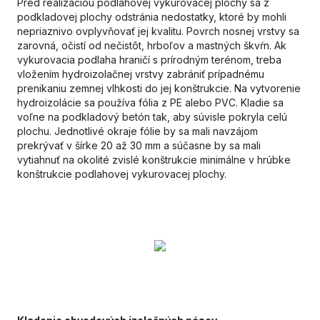
Pred realizáciou podlahovej vykurovacej plochy sa z
podkladovej plochy odstránia nedostatky, ktoré by mohli
nepriaznivo ovplyvňovať jej kvalitu. Povrch nosnej vrstvy sa
zarovná, očistí od nečistôt, hrboľov a mastných škvŕn. Ak
vykurovacia podlaha hraničí s prírodným terénom, treba
vložením hydroizolačnej vrstvy zabrániť prípadnému
prenikaniu zemnej vlhkosti do jej konštrukcie. Na vytvorenie
hydroizolácie sa používa fólia z PE alebo PVC. Kladie sa
voľne na podkladový betón tak, aby súvisle pokryla celú
plochu. Jednotlivé okraje fólie by sa mali navzájom
prekrývať v šírke 20 až 30 mm a súčasne by sa mali
vytiahnuť na okolité zvislé konštrukcie minimálne v hrúbke
konštrukcie podlahovej vykurovacej plochy.