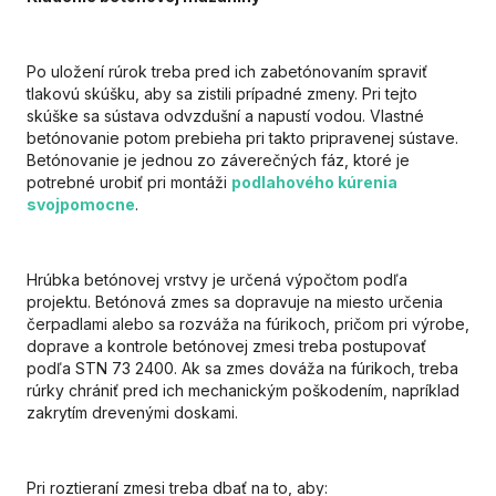
Po uložení rúrok treba pred ich zabetónovaním spraviť
tlakovú skúšku, aby sa zistili prípadné zmeny. Pri tejto
skúške sa sústava odvzdušní a napustí vodou. Vlastné
betónovanie potom prebieha pri takto pripravenej sústave.
Betónovanie je jednou zo záverečných fáz, ktoré je
potrebné urobiť pri montáži
podlahového kúrenia
svojpomocne
.
Hrúbka betónovej vrstvy je určená výpočtom podľa
projektu. Betónová zmes sa dopravuje na miesto určenia
čerpadlami alebo sa rozváža na fúrikoch, pričom pri výrobe,
doprave a kontrole betónovej zmesi treba postupovať
podľa STN 73 2400. Ak sa zmes dováža na fúrikoch, treba
rúrky chrániť pred ich mechanickým poškodením, napríklad
zakrytím drevenými doskami.
Pri roztieraní zmesi treba dbať na to, aby: