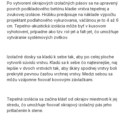
Po vytvorení okrajových izolačných pásov sa na upravený
povrch podkladového betónu kladie vrstva tepelnej a
zvukovej izolácie. Hrúbku predpisuje na náklade výpočtu
projektant podlahového vykurovania, väčšinou je to 4 až 6
cm. Tepelno-akustická izolácia môže byť v kusovom
vyhotovení, prípadne ako tzv. rol-jet a falt-jet, čo umožňuje
vytváranie systémových zvitkov.
Izolačné dosky sa kladú k sebe tak, aby po celej ploche
vytvorili súvislú vrstvu. Kladú sa k sebe čo najtesnejšie, naj
lepšie v dvoch vrstvách tak, aby škáry spodnej vrstvy boli
prekryté pevnou časťou vrchnej vrstvy. Medzi sebou sa
môžu vzájomne fixovať kovovými závlačkami.
Tepelná izolácia sa začína klásť od okrajov miestnosti k jej
stredu, čo umožňuje fixovať okrajový izolačný pás jeho
pritlačením k stene.