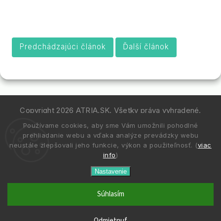
Predchádzajúci článok
Ďalší článok
Copyright 2026
ATRIA.SK
. Všetky práva vyhradené.
Používame cookies, aby sme Vám umožnili pohodlné
Vytvořil
Shoptet
| Design
Shoptak.cz.
prehliadanie webu a vďaka analýze prevádzky webu
neustále zlepšovali jeho funkcie, výkon a použiteľnosť. (
viac
info
)
Nastavenie
Súhlasím
Odmietnuť