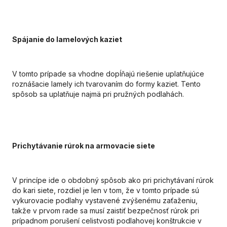
Spájanie do lamelových kaziet
V tomto prípade sa vhodne dopĺňajú riešenie uplatňujúce
roznášacie lamely ich tvarovaním do formy kaziet. Tento
spôsob sa uplatňuje najmä pri pružných podlahách.
Prichytávanie rúrok na armovacie siete
V princípe ide o obdobný spôsob ako pri prichytávaní rúrok
do kari siete, rozdiel je len v tom, že v tomto prípade sú
vykurovacie podlahy vystavené zvýšenému zaťaženiu,
takže v prvom rade sa musí zaistiť bezpečnosť rúrok pri
prípadnom porušení celistvosti podlahovej konštrukcie v