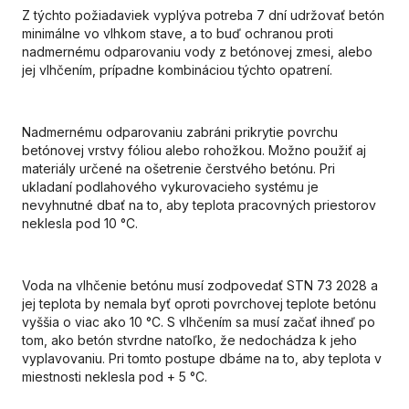
Z týchto požiadaviek vyplýva potreba 7 dní udržovať betón
minimálne vo vlhkom stave, a to buď ochranou proti
nadmernému odparovaniu vody z betónovej zmesi, alebo
jej vlhčením, prípadne kombináciou týchto opatrení.
Nadmernému odparovaniu zabráni prikrytie povrchu
betónovej vrstvy fóliou alebo rohožkou. Možno použiť aj
materiály určené na ošetrenie čerstvého betónu. Pri
ukladaní podlahového vykurovacieho systému je
nevyhnutné dbať na to, aby teplota pracovných priestorov
neklesla pod 10 °C.
Voda na vlhčenie betónu musí zodpovedať STN 73 2028 a
jej teplota by nemala byť oproti povrchovej teplote betónu
vyššia o viac ako 10 °C. S vlhčením sa musí začať ihneď po
tom, ako betón stvrdne natoľko, že nedochádza k jeho
vyplavovaniu. Pri tomto postupe dbáme na to, aby teplota v
miestnosti neklesla pod + 5 °C.