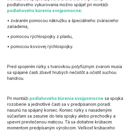
podlahového vykurovania možno spájať pri montáži
podlahového kúrenia svojpomocne
:
• zváraním pomocou nákružku a špeciálneho zváracieho
zariadenia,
• pomocou rýchlospojky z plastu,
• pomocou kovovej rýchlospojky.
Pred spojením rúrky s tvarovkou polyfúznym zvarom musia
sa spájané časti zbaviť hrubých nečistôt a očistiť suchou
handrou.
Pri montáži
podlahového kúrenia svojpomocne
sa spojka
rozoberie a jednotlivé časti sa v predpísanom poradí
nasunú na spájaný koniec. Koniec rúrky s nasadenými
súčasťami sa zasunie do tela spojky alebo prechodky a
upevní prevlečenou maticou. Tá sa dotiahne krútiacim
momentom predpísaným výrobcom. Veľkosť krútiaceho