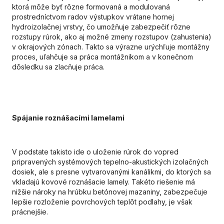
ktorá môže byť rôzne formovaná a modulovaná
prostredníctvom radov výstupkov vrátane hornej
hydroizolačnej vrstvy, čo umožňuje zabezpečiť rôzne
rozstupy rúrok, ako aj možné zmeny rozstupov (zahustenia)
v okrajových zónach. Takto sa výrazne urýchľuje montážny
proces, uľahčuje sa práca montážnikom a v konečnom
dôsledku sa zlacňuje práca.
Spájanie roznášacími lamelami
V podstate takisto ide o uloženie rúrok do vopred
pripravených systémových tepelno-akustických izolačných
dosiek, ale s presne vytvarovanými kanálikmi, do ktorých sa
vkladajú kovové roznášacie lamely. Takéto riešenie má
nižšie nároky na hrúbku betónovej mazaniny, zabezpečuje
lepšie rozloženie povrchových teplôt podlahy, je však
prácnejšie.