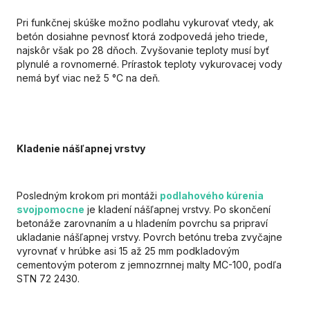
Pri funkčnej skúške možno podlahu vykurovať vtedy, ak
betón dosiahne pevnosť ktorá zodpovedá jeho triede,
najskôr však po 28 dňoch. Zvyšovanie teploty musí byť
plynulé a rovnomerné. Prírastok teploty vykurovacej vody
nemá byť viac než 5 °C na deň.
Kladenie nášľapnej vrstvy
Posledným krokom pri montáži
podlahového kúrenia
svojpomocne
je kladení nášľapnej vrstvy. Po skončení
betonáže zarovnaním a u hladením povrchu sa pripraví
ukladanie nášľapnej vrstvy. Povrch betónu treba zvyčajne
vyrovnať v hrúbke asi 15 až 25 mm podkladovým
cementovým poterom z jemnozrnnej malty MC-100, podľa
STN 72 2430.