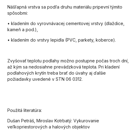
Nášľapná vrstva sa podľa druhu materiálu pripevní týmito
spôsobmi:
• kladením do vyrovnávacej cementovej vrstvy (dlaždice,
kameň a pod.),
• kladením do vrstvy lepidla (PVC, parkety, koberce).
Zvyšovať teplotu podlahy možno postupne počas troch dní,
až kým sa nedosiahne prevádzková teplota. Pri kladení
podlahových krytín treba brať do úvahy aj ďalšie
požiadavky uvedené v STN 06 0312.
Použitá literatúra:
Dušan Petráš, Miroslav Kotrbatý: Vykurovanie
veľkopriestorových a halových objektov