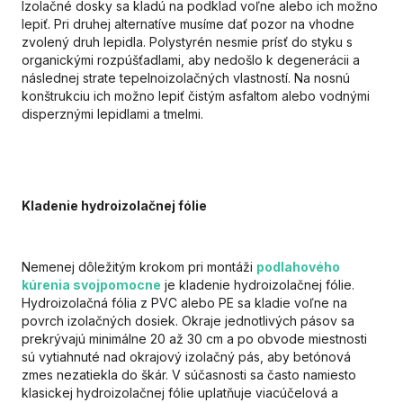
Izolačné dosky sa kladú na podklad voľne alebo ich možno
lepiť. Pri druhej alternatíve musíme dať pozor na vhodne
zvolený druh lepidla. Polystyrén nesmie prísť do styku s
organickými rozpúšťadlami, aby nedošlo k degenerácii a
následnej strate tepelnoizolačných vlastností. Na nosnú
konštrukciu ich možno lepiť čistým asfaltom alebo vodnými
disperznými lepidlami a tmelmi.
Kladenie hydroizolačnej fólie
Nemenej dôležitým krokom pri montáži
podlahového
kúrenia svojpomocne
je kladenie hydroizolačnej fólie.
Hydroizolačná fólia z PVC alebo PE sa kladie voľne na
povrch izolačných dosiek. Okraje jednotlivých pásov sa
prekrývajú minimálne 20 až 30 cm a po obvode miestnosti
sú vytiahnuté nad okrajový izolačný pás, aby betónová
zmes nezatiekla do škár. V súčasnosti sa často namiesto
klasickej hydroizolačnej fólie uplatňuje viacúčelová a