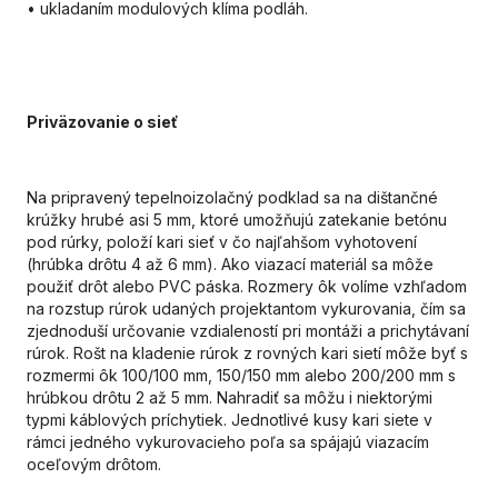
• ukladaním modulových klíma podláh.
Priväzovanie o sieť
Na pripravený tepelnoizolačný podklad sa na dištančné
krúžky hrubé asi 5 mm, ktoré umožňujú zatekanie betónu
pod rúrky, položí kari sieť v čo najľahšom vyhotovení
(hrúbka drôtu 4 až 6 mm). Ako viazací materiál sa môže
použiť drôt alebo PVC páska. Rozmery ôk volíme vzhľadom
na rozstup rúrok udaných projektantom vykurovania, čím sa
zjednoduší určovanie vzdialeností pri montáži a prichytávaní
rúrok. Rošt na kladenie rúrok z rovných kari sietí môže byť s
rozmermi ôk 100/100 mm, 150/150 mm alebo 200/200 mm s
hrúbkou drôtu 2 až 5 mm. Nahradiť sa môžu i niektorými
typmi káblových príchytiek. Jednotlivé kusy kari siete v
rámci jedného vykurovacieho poľa sa spájajú viazacím
oceľovým drôtom.