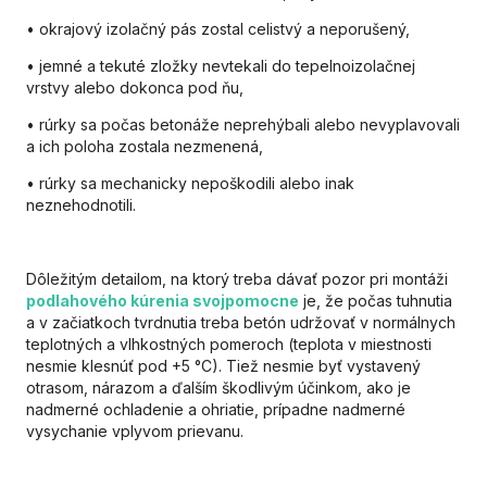
• okrajový izolačný pás zostal celistvý a neporušený,
• jemné a tekuté zložky nevtekali do tepelnoizolačnej
vrstvy alebo dokonca pod ňu,
• rúrky sa počas betonáže neprehýbali alebo nevyplavovali
a ich poloha zostala nezmenená,
• rúrky sa mechanicky nepoškodili alebo inak
neznehodnotili.
Dôležitým detailom, na ktorý treba dávať pozor pri montáži
podlahového kúrenia svojpomocne
je, že počas tuhnutia
a v začiatkoch tvrdnutia treba betón udržovať v normálnych
teplotných a vlhkostných pomeroch (teplota v miestnosti
nesmie klesnúť pod +5 °C). Tiež nesmie byť vystavený
otrasom, nárazom a ďalším škodlivým účinkom, ako je
nadmerné ochladenie a ohriatie, prípadne nadmerné
vysychanie vplyvom prievanu.