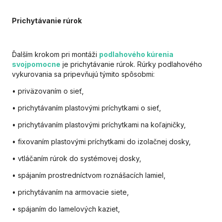
Prichytávanie rúrok
Ďalším krokom pri montáži
podlahového kúrenia
svojpomocne
je prichytávanie rúrok. Rúrky podlahového
vykurovania sa pripevňujú týmito spôsobmi:
• priväzovaním o sieť,
• prichytávaním plastovými príchytkami o sieť,
• prichytávaním plastovými príchytkami na koľajničky,
• fixovaním plastovými príchytkami do izolačnej dosky,
• vtláčaním rúrok do systémovej dosky,
• spájaním prostredníctvom roznášacích lamiel,
• prichytávaním na armovacie siete,
• spájaním do lamelových kaziet,