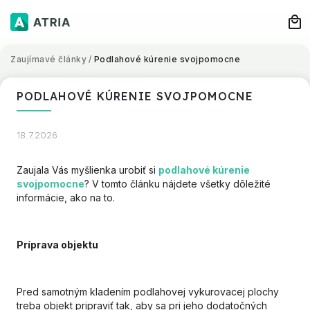
Zaujímavé články
/
Podlahové kúrenie svojpomocne
PODLAHOVÉ KÚRENIE SVOJPOMOCNE
18.7.2026
Zaujala Vás myšlienka urobiť si
podlahové kúrenie
svojpomocne
? V tomto článku nájdete všetky dôležité
informácie, ako na to.
Príprava objektu
Pred samotným kladením podlahovej vykurovacej plochy
treba objekt pripraviť tak, aby sa pri jeho dodatočných