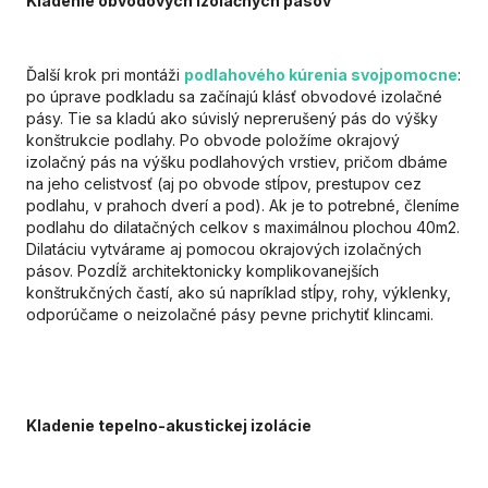
Kladenie obvodových izolačných pásov
Ďalší krok pri montáži
podlahového kúrenia svojpomocne
:
po úprave podkladu sa začínajú klásť obvodové izolačné
pásy. Tie sa kladú ako súvislý neprerušený pás do výšky
konštrukcie podlahy. Po obvode položíme okrajový
izolačný pás na výšku podlahových vrstiev, pričom dbáme
na jeho celistvosť (aj po obvode stĺpov, prestupov cez
podlahu, v prahoch dverí a pod). Ak je to potrebné, členíme
podlahu do dilatačných celkov s maximálnou plochou 40m2.
Dilatáciu vytvárame aj pomocou okrajových izolačných
pásov. Pozdĺž architektonicky komplikovanejších
konštrukčných častí, ako sú napríklad stĺpy, rohy, výklenky,
odporúčame o neizolačné pásy pevne prichytiť klincami.
Kladenie tepelno-akustickej izolácie