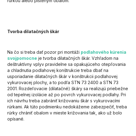
rúrkou alebo plsteným obalom.
Tvorba dilatačných škár
Na čo si treba dať pozor pri montáži
podlahového kúrenia
svojpomocne
je tvorba dilatačných škár. Vzhľadom na
deštruktívny vplyv pravidelne sa opakujúceho otepľovania
a chladnutia podlahovej konštrukcie treba dbať na
usporiadanie dilatačných škár v konštrukcii podlahovej
vykurovacej plochy, a to podľa STN 73 2400 a STN 73
2001. Rozdeľovacie (dilatačné) škáry sa realizujú priebežne
od tepelnej izolácie až po povrch vykurovacej podlahy. Pri
ich návrhu treba zabrániť križovaniu škár s vykurovacími
rúrkami. Ak túto podmienku nedokážeme zabezpečiť, treba
rúrky chrániť obalom v mieste križovania tak, ako už bolo
opísané.