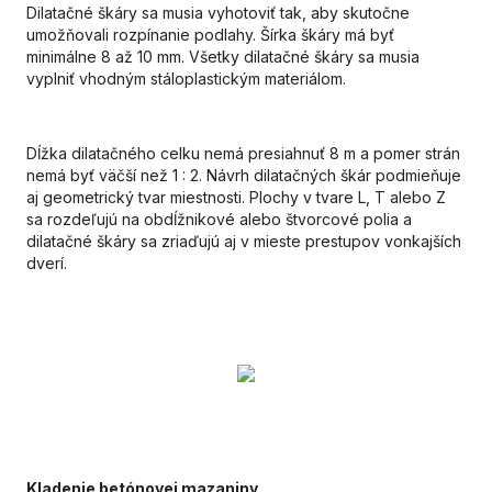
Dilatačné škáry sa musia vyhotoviť tak, aby skutočne
umožňovali rozpínanie podlahy. Šírka škáry má byť
minimálne 8 až 10 mm. Všetky dilatačné škáry sa musia
vyplniť vhodným stáloplastickým materiálom.
Dĺžka dilatačného celku nemá presiahnuť 8 m a pomer strán
nemá byť väčší než 1 : 2. Návrh dilatačných škár podmieňuje
aj geometrický tvar miestnosti. Plochy v tvare L, T alebo Z
sa rozdeľujú na obdĺžnikové alebo štvorcové polia a
dilatačné škáry sa zriaďujú aj v mieste prestupov vonkajších
dverí.
Kladenie betónovej mazaniny