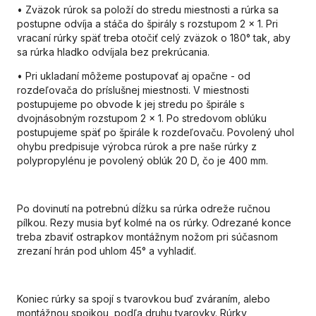
• Zväzok rúrok sa položí do stredu miestnosti a rúrka sa
postupne odvíja a stáča do špirály s rozstupom 2 x 1. Pri
vracaní rúrky späť treba otočiť celý zväzok o 180° tak, aby
sa rúrka hladko odvíjala bez prekrúcania.
• Pri ukladaní môžeme postupovať aj opačne - od
rozdeľovača do príslušnej miestnosti. V miestnosti
postupujeme po obvode k jej stredu po špirále s
dvojnásobným rozstupom 2 x 1. Po stredovom oblúku
postupujeme späť po špirále k rozdeľovaču. Povolený uhol
ohybu predpisuje výrobca rúrok a pre naše rúrky z
polypropylénu je povolený oblúk 20 D, čo je 400 mm.
Po dovinutí na potrebnú dĺžku sa rúrka odreže ručnou
pílkou. Rezy musia byť kolmé na os rúrky. Odrezané konce
treba zbaviť ostrapkov montážnym nožom pri súčasnom
zrezaní hrán pod uhlom 45° a vyhladiť.
Koniec rúrky sa spojí s tvarovkou buď zváraním, alebo
montážnou spojkou, podľa druhu tvarovky. Rúrky