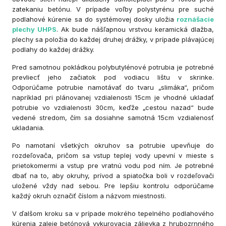
zatekaniu betónu. V prípade voľby polystyrénu pre suché
podlahové kúrenie sa do systémovej dosky uložia
roznášacie
plechy UHPS
. Ak bude nášľapnou vrstvou keramická dlažba,
plechy sa položia do každej druhej drážky, v prípade plávajúcej
podlahy do každej drážky.
Pred samotnou pokládkou polybutylénové potrubia je potrebné
prevliecť jeho začiatok pod vodiacu lištu v skrinke.
Odporúčame potrubie namotávať do tvaru „slimáka“, pričom
napríklad pri plánovanej vzdialenosti 15cm je vhodné ukladať
potrubie vo vzdialenosti 30cm, keďže „cestou nazad“ bude
vedené stredom, čím sa dosiahne samotná 15cm vzdialenosť
ukladania.
Po namotaní všetkých okruhov sa potrubie upevňuje do
rozdeľovača, pričom sa vstup teplej vody upevní v mieste s
prietokomermi a vstup pre vratnú vodu pod ním. Je potrebné
dbať na to, aby okruhy, prívod a spiatočka boli v rozdeľovači
uložené vždy nad sebou. Pre lepšiu kontrolu odporúčame
každý okruh označiť číslom a názvom miestnosti.
V ďalšom kroku sa v prípade mokrého tepelného podlahového
kúrenia zaleje betónová vykurovacia zálievka z hrubozrnného