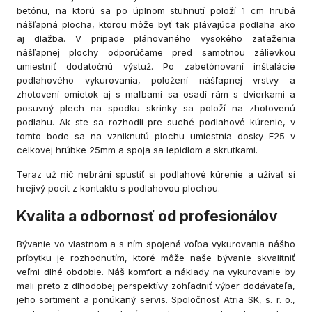
betónu, na ktorú sa po úplnom stuhnutí položí 1 cm hrubá
nášľapná plocha, ktorou môže byť tak plávajúca podlaha ako
aj dlažba. V prípade plánovaného vysokého zaťaženia
nášľapnej plochy odporúčame pred samotnou zálievkou
umiestniť dodatočnú výstuž. Po zabetónovaní inštalácie
podlahového vykurovania, položení nášľapnej vrstvy a
zhotovení omietok aj s maľbami sa osadí rám s dvierkami a
posuvný plech na spodku skrinky sa položí na zhotovenú
podlahu. Ak ste sa rozhodli pre suché podlahové kúrenie, v
tomto bode sa na vzniknutú plochu umiestnia dosky E25 v
celkovej hrúbke 25mm a spoja sa lepidlom a skrutkami.
Teraz už nič nebráni spustiť si podlahové kúrenie a užívať si
hrejivý pocit z kontaktu s podlahovou plochou.
Kvalita a odbornosť od profesionálov
Bývanie vo vlastnom a s ním spojená voľba vykurovania nášho
príbytku je rozhodnutím, ktoré môže naše bývanie skvalitniť
veľmi dlhé obdobie. Náš komfort a náklady na vykurovanie by
mali preto z dlhodobej perspektívy zohľadniť výber dodávateľa,
jeho sortiment a ponúkaný servis. Spoločnosť Atria SK, s. r. o.,