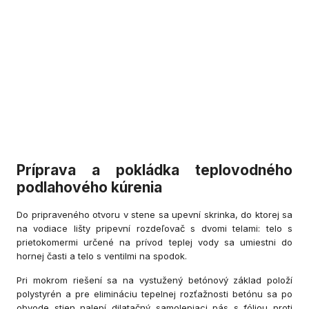
Príprava a pokládka teplovodného
podlahového kúrenia
Do pripraveného otvoru v stene sa upevní skrinka, do ktorej sa
na vodiace lišty pripevní rozdeľovač s dvomi telami: telo s
prietokomermi určené na prívod teplej vody sa umiestni do
hornej časti a telo s ventilmi na spodok.
Pri mokrom riešení sa na vystužený betónový základ položí
polystyrén a pre elimináciu tepelnej rozťažnosti betónu sa po
obvode stien nalepí dilatačný samolepiaci pás s fóliou proti