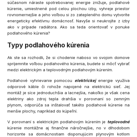
súčasnom náraste spotrebovanej energie znižuje, podlahové
kúrenie, umiestnené pod celou plochou izby, vyhreje priestor
rovnomernejšie a jeho voľbou si zo zatepleného domu vytvoríte
energeticky efektívnu domácnosť. Navyše si neukrojíte z izby
ako v prípade radiátora. Ako sa teda orientovať v ponuke
podlahového kúrenia?
Typy podlahového kúrenia
Ak ste sa rozhodli, že si chodenie naboso vo svojom domove
spríjemníte voľbou podlahového kúrenia, budete si môcť vybrať
medzi elektrickým a teplovodným podlahovým kúrením.
Podlahové vyhrievanie pomocou
elektrickej
energie využíva
odporové káble či rohože napojené na elektrickú sieť. Jej
montáž je síce jednoduchšia a lacnejšia, nakoľko je však cena
elektriny ako zdroj tepla drahšia v porovnaní so zemným
plynom, odporúča sa inštalovať takéto podlahové kúrenie na
menšie plochy, napríklad do kúpeľní.
V porovnaní s elektrickým podlahovým kúrením je
teplovodné
kúrenie montážne aj finančne náročnejšie, no v dlhodobom
horizonte sa domácnostiam disponujúcim plynovým kotlom