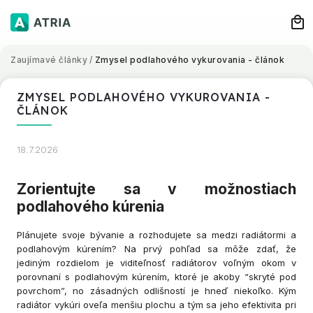
Zaujímavé články
/
Zmysel podlahového vykurovania - článok
ZMYSEL PODLAHOVÉHO VYKUROVANIA -
ČLÁNOK
18.7.2026
Zorientujte sa v možnostiach
podlahového kúrenia
Plánujete svoje bývanie a rozhodujete sa medzi radiátormi a
podlahovým kúrením? Na prvý pohľad sa môže zdať, že
jediným rozdielom je viditeľnosť radiátorov voľným okom v
porovnaní s podlahovým kúrením, ktoré je akoby “skryté pod
povrchom”, no zásadných odlišností je hneď niekoľko. Kým
radiátor vykúri oveľa menšiu plochu a tým sa jeho efektivita pri