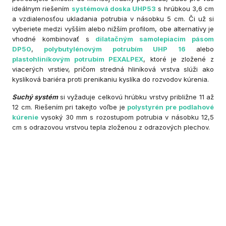
ideálnym riešením
systémová doska UHP53
s hrúbkou 3,6 cm
a vzdialenosťou ukladania potrubia v násobku 5 cm. Či už si
vyberiete medzi vyšším alebo nižším profilom, obe alternatívy je
vhodné kombinovať s
dilatačným samolepiacim pásom
DP50
,
polybutylénovým potrubím UHP 16
alebo
plastohliníkovým potrubím PEXALPEX
, ktoré je zložené z
viacerých vrstiev, pričom stredná hliníková vrstva slúži ako
kyslíková bariéra proti prenikaniu kyslíka do rozvodov kúrenia.
Suchý systém
si vyžaduje celkovú hrúbku vrstvy približne 11 až
12 cm. Riešením pri takejto voľbe je
polystyrén pre podlahové
kúrenie
vysoký 30 mm s rozostupom potrubia v násobku 12,5
cm s odrazovou vrstvou tepla zloženou z odrazových plechov.