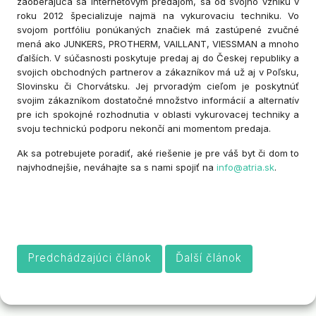
zaoberajúca sa internetovým predajom, sa od svojho vzniku v
roku 2012 špecializuje najmä na vykurovaciu techniku. Vo
svojom portfóliu ponúkaných značiek má zastúpené zvučné
mená ako JUNKERS, PROTHERM, VAILLANT, VIESSMAN a mnoho
ďalších. V súčasnosti poskytuje predaj aj do Českej republiky a
svojich obchodných partnerov a zákazníkov má už aj v Poľsku,
Slovinsku či Chorvátsku. Jej prvoradým cieľom je poskytnúť
svojim zákazníkom dostatočné množstvo informácií a alternatív
pre ich spokojné rozhodnutia v oblasti vykurovacej techniky a
svoju technickú podporu nekončí ani momentom predaja.
Ak sa potrebujete poradiť, aké riešenie je pre váš byt či dom to
najvhodnejšie, neváhajte sa s nami spojiť na
info@atria.sk
.
Predchádzajúci článok
Ďalší článok