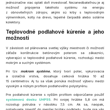
jednoznačne viac oplatí doň investovať. Nezanedbateľnou je aj
možnosť pripojenia takéhoto systému na energiu
z obnoviteľných zdrojov, akými sú krby s teplovodným
výmenníkom, kotly na drevo, tepelné čerpadlá alebo solárne
kolektory.
Teplovodné podlahové kúrenie a jeho
možnosti
V závislosti od plánovania svetlej výšky miestnosti či možností
záťaže konštrukcie betónovým poterom sa zákazníci,
vyberajúci si teplovodné podlahové kúrenie, rozhodujú medzi
mokrým a suchým systémom.
Pri tzv.
mokrom systéme
, ktorý tvorí poter, vykurovacia
a izolačná vrstva, dosahuje celková hrúbka 10 až
15 centimetrov. Aj tu sa však ponúka možnosť výberu medzi
vysokým a nízkym profilom podlahového polystyrénu.
Pre podlahové kúrenie s vyšším profilom odporúčame použiť
systémovú dosku UHP55
. Pri svojej hrúbke 5,8 cm má
rozostup potrubia v násobku 7,5 cm. Ak sa, naopak,
potrebujete zmestiť do menšej hrúbky podkladu, bude pre vás