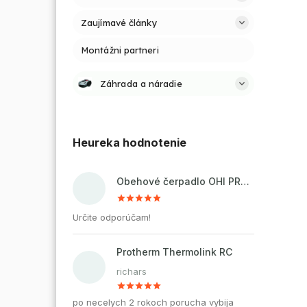
Zaujímavé články
Montážni partneri
Záhrada a náradie
Heureka hodnotenie
Obehové čerpadlo OHI PRO 32-60/180 pre kúrenie a cirkuláciu vody
Určite odporúčam!
Protherm Thermolink RC
richars
po necelych 2 rokoch porucha vybija