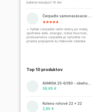
baterie kazdych 10 dni
Čerpadlo samonasávacie WZI 750 na vodu, povrchové, liatinové
+ Vytlak cerpadla velmi dobry pri malej
spotrebe elek. energie, nizka hlucnost,
prislusenstvo cerpadla je vyhodne na
priame pripojenie ku tlakovek nadobe.
Top 10 produktov
AVANSA 25-6/180 - obehové čerpadlo, pripojovací závit 6/4"
38,65 €
Koleno rohové 22 x 22
2,85 €