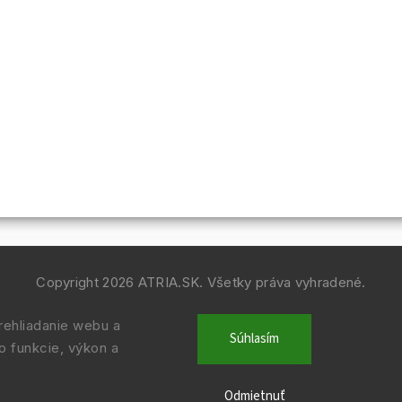
Copyright 2026
ATRIA.SK
. Všetky práva vyhradené.
Vytvořil
Shoptet
| Design
Shoptak.cz.
ehliadanie webu a
Súhlasím
o funkcie, výkon a
Odmietnuť