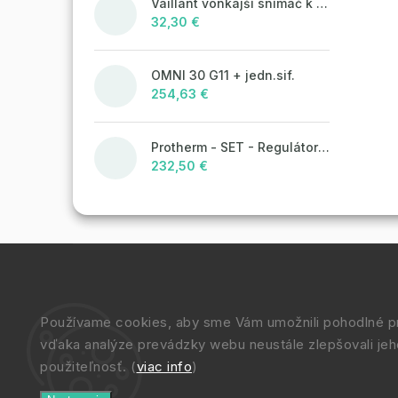
Vaillant vonkajší snímač k ekvitermickým reguláciám
32,30 €
OMNI 30 G11 + jedn.sif.
254,63 €
Protherm - SET - Regulátor MiGo Select + brána MiGo Link
232,50 €
Používame cookies, aby sme Vám umožnili pohodlné pr
vďaka analýze prevádzky webu neustále zlepšovali jeh
použiteľnosť. (
viac info
)