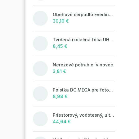
Obehové čerpadlo Everline 25/4/180
30,10 €
Tvrdená izolačná fólia UHP50 (STIROTERMAL SOLO)
8,45 €
Nerezové potrubie, vlnovec
3,81 €
Poistka DC MEGA pre fotovoltaické systémy 125A/80V
8,98 €
Priestorový, vodotesný, ultrazvukový plašič na kuny, myši a potkany DRAGON ULTRASONIC CH360 - napájanie na batérie 4xAA
44,64 €