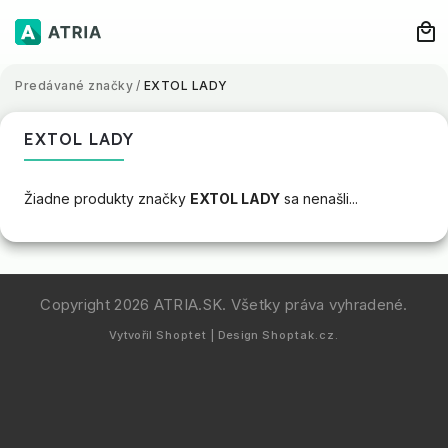
Predávané značky
/
EXTOL LADY
EXTOL LADY
Žiadne produkty značky
EXTOL LADY
sa nenašli...
Copyright 2026
ATRIA.SK
. Všetky práva vyhradené.
Vytvořil
Shoptet
| Design
Shoptak.cz.