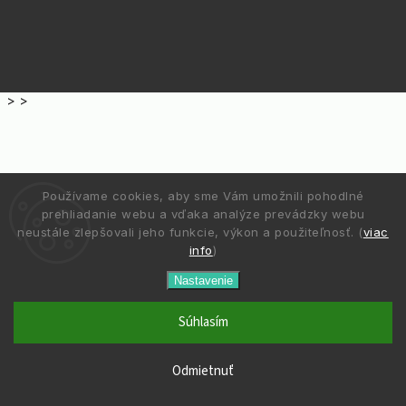
>
>
Používame cookies, aby sme Vám umožnili pohodlné
prehliadanie webu a vďaka analýze prevádzky webu
neustále zlepšovali jeho funkcie, výkon a použiteľnosť. (
viac
info
)
Nastavenie
Súhlasím
Odmietnuť