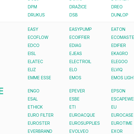
DPM
DRAŽICE
DREO
DRUKUS
DSB
DUNLOP
EASY
EASYPUMP
EATON
ECOFLOW
ECOIFFIER
ECOMAST
EDCO
EDIAG
EDIFIER
EISL
EJEAS
EKAGRO
ELATEC
ELECTROIL
ELEGOO
ELIZ
ELO
ELVIQ
EMME ESSE
EMOS
EMOS LIGH
E
ENGO
EPEVER
EPSON
ESAL
ESBE
ESCAPEWE
ETHICK
ETI
EU
EURO FILTER
EUROACQUE
EUROCASE
EUROSTER
EUROSUPPLIES
EUROTIME
EVERBRAND
EVOLVEO
EXOR