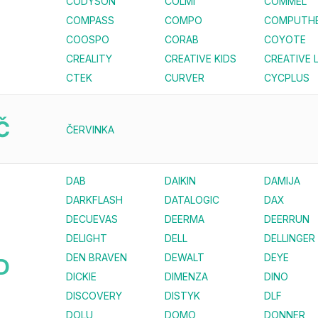
CODYSON
COLMI
COMMEL
COMPASS
COMPO
COMPUTH
COOSPO
CORAB
COYOTE
CREALITY
CREATIVE KIDS
CREATIVE 
CTEK
CURVER
CYCPLUS
Č
ČERVINKA
DAB
DAIKIN
DAMIJA
DARKFLASH
DATALOGIC
DAX
DECUEVAS
DEERMA
DEERRUN
DELIGHT
DELL
DELLINGER
DEN BRAVEN
DEWALT
DEYE
D
DICKIE
DIMENZA
DINO
DISCOVERY
DISTYK
DLF
DOLU
DOMO
DONNER