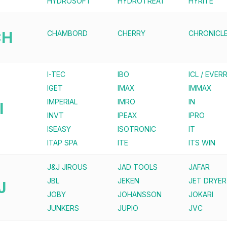
HYDROSOFT
HYDROTREAT
HYRITE
CH
CHAMBORD
CHERRY
CHRONICL
I-TEC
IBO
ICL / EVERR
IGET
IMAX
IMMAX
IMPERIAL
IMRO
IN
I
INVT
IPEAX
IPRO
ISEASY
ISOTRONIC
IT
ITAP SPA
ITE
ITS WIN
J&J JIROUS
JAD TOOLS
JAFAR
JBL
JEKEN
JET DRYER
J
JOBY
JOHANSSON
JOKARI
JUNKERS
JUPIO
JVC