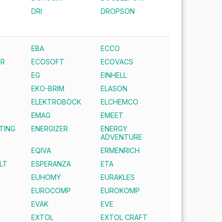
DRI
DROPSON
EBA
ECCO
ER
ECOSOFT
ECOVACS
EG
EINHELL
EKO-BRIM
ELASON
ELEKTROBOCK
ELCHEMCO
EMAG
EMEET
TING
ENERGIZER
ENERGY
ADVENTURE
EQIVA
ERMENRICH
LT
ESPERANZA
ETA
EUHOMY
EURAKLES
EUROCOMP
EUROKOMP
EVAK
EVE
EXTOL
EXTOL CRAFT