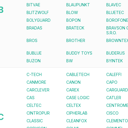
BITVAE
BLAUPUNKT
BLAVEC
B
BLITZWOLF
BLOW
BLUETEC
BOLYGUARD
BOPON
BOROFON
BRADAS
BRATECK
BRAVSON 
S.R.O.
BROS
BROTHER
BROWNTE
BUBLUE
BUDDY TOYS
BUDERUS
BUZON
BW
BYINTEK
C-TECH
CABLETECH
CALEFFI
CANMORE
CANON
CAPO
CARCLEVER
CAREX
CARGUARD
CAS
CASE LOGIC
CATLER
CELTEC
CELTEX
CENTROME
CINTROPUR
CIPHERLAB
CISCO
C
CLASSIC
CLEANFOX
CLEMENTO