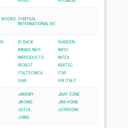
HYRO
HYUNDAI
E BOOKS
CHRYSAL
INTERNATIONAL BV
IS
ID RACK
IGARDEN
IMMAX NEO
IMOU
INPRODUCTS
INTEX
IROBOT
IRRITEC
ITALTECNICA
ITAP
IVAR
IVR ITALY
JAKEMY
JBAY ZONE
JIKONG
JIMI HOME
JOTUL
JOYROOM
JYINS