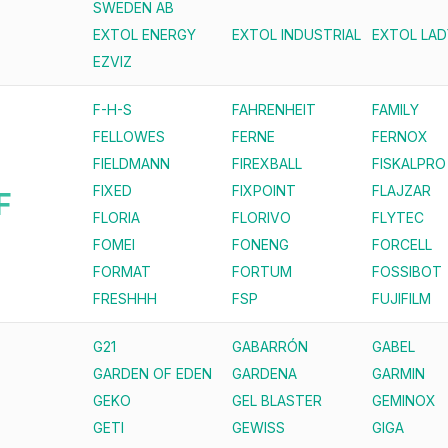
SWEDEN AB
EXTOL ENERGY
EXTOL INDUSTRIAL
EXTOL LAD
EZVIZ
F-H-S
FAHRENHEIT
FAMILY
FELLOWES
FERNE
FERNOX
FIELDMANN
FIREXBALL
FISKALPRO
FIXED
FIXPOINT
FLAJZAR
F
FLORIA
FLORIVO
FLYTEC
FOMEI
FONENG
FORCELL
FORMAT
FORTUM
FOSSIBOT
FRESHHH
FSP
FUJIFILM
G21
GABARRÓN
GABEL
GARDEN OF EDEN
GARDENA
GARMIN
GEKO
GEL BLASTER
GEMINOX
GETI
GEWISS
GIGA