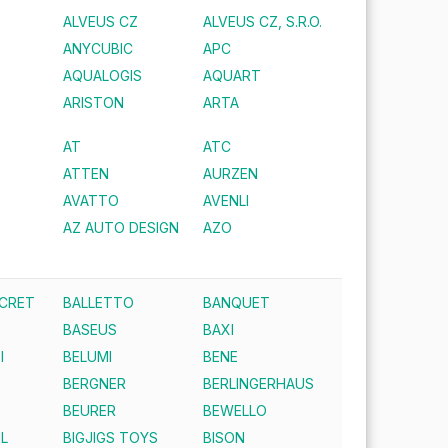
ALVEUS CZ
ALVEUS CZ, S.R.O.
ANYCUBIC
APC
AQUALOGIS
AQUART
ARISTON
ARTA
AT
ATC
ATTEN
AURZEN
AVATTO
AVENLI
AZ AUTO DESIGN
AZO
ECRET
BALLETTO
BANQUET
BASEUS
BAXI
I
BELUMI
BENE
BERGNER
BERLINGERHAUS
BEURER
BEWELLO
IL
BIGJIGS TOYS
BISON