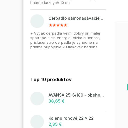
baterie kazdych 10 dni
Čerpadlo samonasávacie WZI 750 na vodu, povrchové, liatinové
+ Vytlak cerpadla velmi dobry pri malej
spotrebe elek. energie, nizka hlucnost,
prislusenstvo cerpadla je vyhodne na
priame pripojenie ku tlakovek nadobe.
Top 10 produktov
AVANSA 25-6/180 - obehové čerpadlo, pripojovací závit 6/4"
38,65 €
Koleno rohové 22 x 22
2,85 €