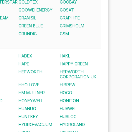
NTERSTAR
GOLDTEX
GOOBAY
GOOWEI ENERGY
GOSAT
REAM
GRANISIL
GRAPHITE
GREEN BLUE
GRIMSHOLM
S
GRUNDIG
GSM
HADEX
HAKL
HAPE
HAPPY GREEN
HEPWORTH
HEPWORTH
CORPORATION UK
HHO LOVE
HIBREW
HM MULLNER
HOCO
D
HONEYWELL
HONITON
HUANUO
HUAWEI
HUNTKEY
HUSLOG
HYDRO-VACUUM
HYDROLAND