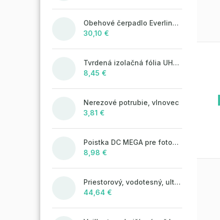
Obehové čerpadlo Everline 25/4/180
30,10 €
Tvrdená izolačná fólia UHP50 (STIROTERMAL SOLO)
8,45 €
Nerezové potrubie, vlnovec
3,81 €
Poistka DC MEGA pre fotovoltaické systémy 125A/80V
8,98 €
Priestorový, vodotesný, ultrazvukový plašič na kuny, myši a potkany DRAGON ULTRASONIC CH360 - napájanie na batérie 4xAA
44,64 €