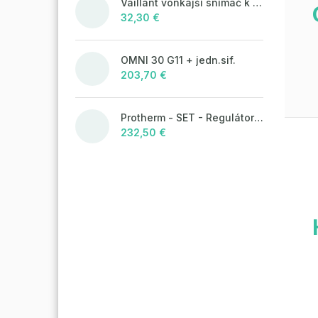
Vaillant vonkajší snímač k ekvitermickým reguláciám
32,30 €
OMNI 30 G11 + jedn.sif.
203,70 €
Protherm - SET - Regulátor MiGo Select + brána MiGo Link
232,50 €