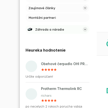
Zaujímavé články
Montážni partneri
Záhrada a náradie
Heureka hodnotenie
Obehové čerpadlo OHI PRO 32-60/180 pre kúrenie a cirkuláciu vody
Určite odporúčam!
Protherm Thermolink RC
richars
po necelych 2 rokoch porucha vybija