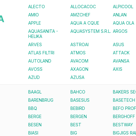
ALECTO
ALLOCACOC
ALPICOOL
AMIO
AMZCHEF
ANLAN
A
APPLE
AQUA A CQUE
AQUA OLA
AQUASANITA -
AQUASYSTEM S.R.L.
ARGOS
HELIKA
ARVES
ASTROAI
ASUS
ATLAS FILTRI
ATMOS
ATTACK
AUTOLAND
AVACOM
AVANSA
AVOSS
AXAGON
AXIS
AZUD
AZUSA
BAAGL
BAHCO
BAKERS S
BARENBRUG
BASESUS
BASETECH
BBQ
BEBIRD
BEFO PROF
BERGE
BERGEN
BERGHOFF
BESEN
BEST
BESTWAY
BIASI
BIG
BIGJIGS RA