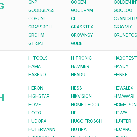
GNP
GOGEN
GOLDEN I
G
GOODGLASS
GOODRAM
GOOLOO
GOSUND
GP
GRANDST
GRASSROLL
GRASSTEX
GRAYMIX
GROHM
GROWNSY
GRUNDFO
GT-SAT
GÜDE
H-TOOLS
H-TRONIC
HABOTEST
HAMA
HAMMER
HANDY
HASBRO
HEADU
HENKEL
HERON
HESS
HEWALEX
H
HIGHSTAR
HIKVISION
HIMAWARI
HOME
HOME DECOR
HOME PON
HOTO
HP
HPW®
HUDORA
HUGO FROSCH
HUNTER
HUTERMANN
HUTIRA
HUZARO