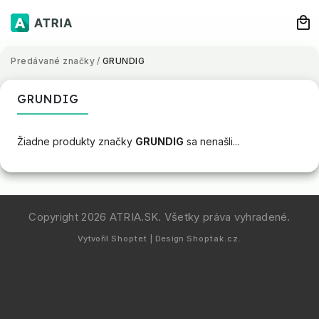
Predávané značky
/
GRUNDIG
GRUNDIG
Žiadne produkty značky
GRUNDIG
sa nenašli...
Copyright 2026
ATRIA.SK
. Všetky práva vyhradené.
Vytvořil
Shoptet
| Design
Shoptak.cz.