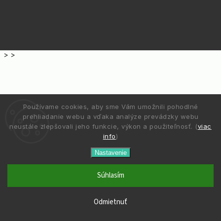
>
>
Používame cookies, aby sme Vám umožnili pohodlné
prehliadanie webu a vďaka analýze prevádzky webu
neustále zlepšovali jeho funkcie, výkon a použiteľnosť. (
viac
info
)
Nastavenie
Súhlasím
Odmietnuť