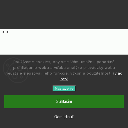
>
>
Používame cookies, aby sme Vám umožnili pohodlné
prehliadanie webu a vďaka analýze prevádzky webu
neustále zlepšovali jeho funkcie, výkon a použiteľnosť. (
viac
info
)
Nastavenie
Súhlasím
Odmietnuť