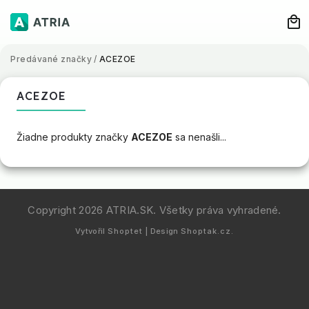
Predávané značky
/
ACEZOE
ACEZOE
Žiadne produkty značky
ACEZOE
sa nenašli...
Copyright 2026
ATRIA.SK
. Všetky práva vyhradené.
Vytvořil
Shoptet
| Design
Shoptak.cz.