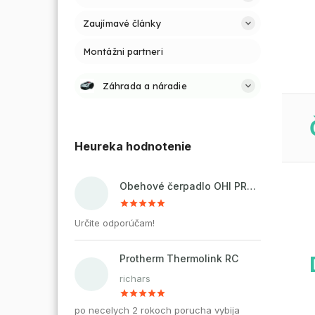
Zaujímavé články
Montážni partneri
Záhrada a náradie
Heureka hodnotenie
Obehové čerpadlo OHI PRO 32-60/180 pre kúrenie a cirkuláciu vody
Určite odporúčam!
Protherm Thermolink RC
richars
po necelych 2 rokoch porucha vybija