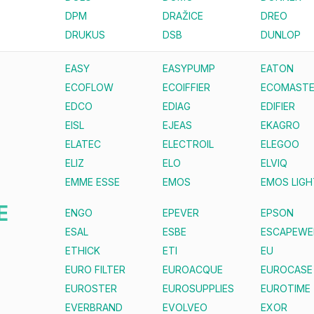
DPM
DRAŽICE
DREO
DRUKUS
DSB
DUNLOP
EASY
EASYPUMP
EATON
ECOFLOW
ECOIFFIER
ECOMAST
EDCO
EDIAG
EDIFIER
EISL
EJEAS
EKAGRO
ELATEC
ELECTROIL
ELEGOO
ELIZ
ELO
ELVIQ
EMME ESSE
EMOS
EMOS LIGH
E
ENGO
EPEVER
EPSON
ESAL
ESBE
ESCAPEWE
ETHICK
ETI
EU
EURO FILTER
EUROACQUE
EUROCASE
EUROSTER
EUROSUPPLIES
EUROTIME
EVERBRAND
EVOLVEO
EXOR