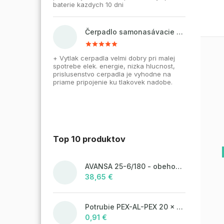
baterie kazdych 10 dni
Čerpadlo samonasávacie WZI 750 na vodu, povrchové, liatinové
+ Vytlak cerpadla velmi dobry pri malej
spotrebe elek. energie, nizka hlucnost,
prislusenstvo cerpadla je vyhodne na
priame pripojenie ku tlakovek nadobe.
Top 10 produktov
AVANSA 25-6/180 - obehové čerpadlo, pripojovací závit 6/4"
38,65 €
Potrubie PEX-AL-PEX 20 x 2 pre vykurovanie, podlahové kúrenie a vodu
0,91 €