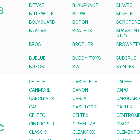
BITVAE
BLAUPUNKT
BLAVEC
B
BLITZWOLF
BLOW
BLUETEC
BOLYGUARD
BOPON
BOROFON
BRADAS
BRATECK
BRAVSON 
S.R.O.
BROS
BROTHER
BROWNTE
BUBLUE
BUDDY TOYS
BUDERUS
BUZON
BW
BYINTEK
C-TECH
CABLETECH
CALEFFI
CANMORE
CANON
CAPO
CARCLEVER
CAREX
CARGUARD
CAS
CASE LOGIC
CATLER
CELTEC
CELTEX
CENTROME
CINTROPUR
CIPHERLAB
CISCO
C
CLASSIC
CLEANFOX
CLEMENTO