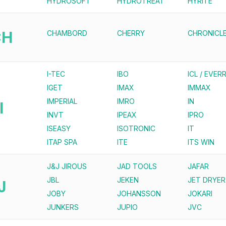
HYDROSOFT
HYDROTREAT
HYRITE
CH
CHAMBORD
CHERRY
CHRONICL
I-TEC
IBO
ICL / EVERR
IGET
IMAX
IMMAX
IMPERIAL
IMRO
IN
I
INVT
IPEAX
IPRO
ISEASY
ISOTRONIC
IT
ITAP SPA
ITE
ITS WIN
J&J JIROUS
JAD TOOLS
JAFAR
JBL
JEKEN
JET DRYER
J
JOBY
JOHANSSON
JOKARI
JUNKERS
JUPIO
JVC