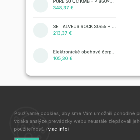
PURE 50 QC KMB - P 860x525 mm F_ jedn.sifon
348,37 €
SET ALVEUS ROCK 30/55 + BATERIE TONIA 55
213,37 €
Elektronické obehové čerpadlo NOVA 25-60/130 úsporné na kúrenie
105,30 €
Používame cookies, aby sme Vám umožnili pohodlné pr
vďaka analýze prevádzky webu neustále zlepšovali jeh
použiteľnosť. (
viac info
)