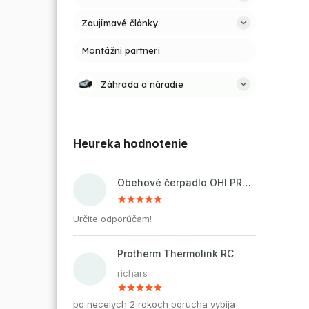
Zaujímavé články
Montážni partneri
Záhrada a náradie
Heureka hodnotenie
Obehové čerpadlo OHI PRO 32-60/180 pre kúrenie a cirkuláciu vody
Určite odporúčam!
Protherm Thermolink RC
richars
po necelych 2 rokoch porucha vybija