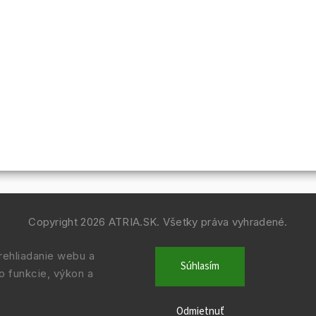
Copyright 2026
ATRIA.SK
. Všetky práva vyhradené.
Vytvořil
Shoptet
| Design
Shoptak.cz.
ehliadanie webu a
Súhlasím
o funkcie, výkon a
Odmietnuť