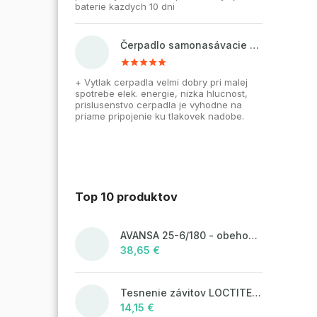
baterie kazdych 10 dni
Čerpadlo samonasávacie WZI 750 na vodu, povrchové, liatinové
+ Vytlak cerpadla velmi dobry pri malej
spotrebe elek. energie, nizka hlucnost,
prislusenstvo cerpadla je vyhodne na
priame pripojenie ku tlakovek nadobe.
Top 10 produktov
AVANSA 25-6/180 - obehové čerpadlo, pripojovací závit 6/4"
38,65 €
Tesnenie závitov LOCTITE 55 - 160 m, návin
14,15 €