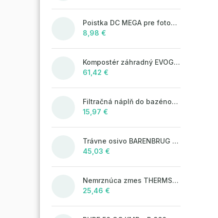
Poistka DC MEGA pre fotovoltaické systémy 125A/80V
8,98 €
Kompostér záhradný EVOGREEN 630l čierny
61,42 €
Filtračná náplň do bazénových filtrácií LAGUNA Aqua Filter 25kg
15,97 €
Trávne osivo BARENBRUG WATER SAVER 5 kg
45,03 €
Nemrznúca zmes THERMSOL EKO
25,46 €