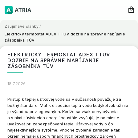
Zaujímavé články
/
Elektrický termostat ADEX TTUV dozrie na správne nabíjanie
zásobníka TÚV
ELEKTRICKÝ TERMOSTAT ADEX TTUV
DOZRIE NA SPRÁVNE NABÍJANIE
ZÁSOBNÍKA TÚV
18.7.2026
Prístup k teplej úžitkovej vode sa v súčasnosti považuje za
bežný štandard. Mať k dispozícii teplú vodu kedykoľvek už nie
je výsadou privilegovaných. Keďže sa však ceny bývania
a s nimi súvisiacich energií neustále zvyšujú, je na mieste
uvažovať pri zabezpečovaní teplej úžitkovej vody o čo
najefektívnejšom systéme. Vhodne zvolené zariadenie tak
okrem nemalej úspory finančných prostriedkov zároveň