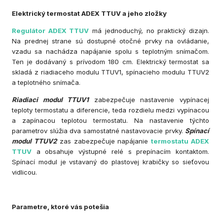
Elektrický termostat ADEX TTUV a jeho zložky
Regulátor ADEX TTUV
má jednoduchý, no praktický dizajn.
Na prednej strane sú dostupné otočné prvky na ovládanie,
vzadu sa nachádza napájanie spolu s teplotným snímačom.
Ten je dodávaný s prívodom 180 cm. Elektrický termostat sa
skladá z riadiaceho modulu TTUV1, spínacieho modulu TTUV2
a teplotného snímača.
Riadiaci modul TTUV1
zabezpečuje nastavenie vypínacej
teploty termostatu a diferencie, teda rozdielu medzi vypínacou
a zapínacou teplotou termostatu. Na nastavenie týchto
parametrov slúžia dva samostatné nastavovacie prvky.
Spínací
modul TTUV2
zas zabezpečuje napájanie
termostatu ADEX
TTUV
a obsahuje výstupné relé s prepínacím kontaktom.
Spínací modul je vstavaný do plastovej krabičky so sieťovou
vidlicou.
Parametre, ktoré vás potešia