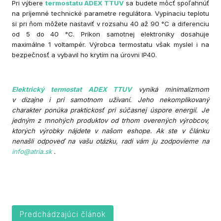
Pri výbere
termostatu ADEX TTUV
sa budete môcť spoľahnúť
na príjemné technické parametre regulátora. Vypínaciu teplotu
si pri ňom môžete nastaviť v rozsahu 40 až 90 °C a diferenciu
od 5 do 40 °C. Príkon samotnej elektroniky dosahuje
maximálne 1 voltampér. Výrobca termostatu však myslel i na
bezpečnosť a vybavil ho krytím na úrovni IP40.
Elektrický termostat ADEX TTUV
vyniká minimalizmom
v dizajne i pri samotnom užívaní. Jeho nekomplikovaný
charakter ponúka praktickosť pri súčasnej úspore energií. Je
jedným z mnohých produktov od trhom overených výrobcov,
ktorých výrobky nájdete v našom eshope. Ak ste v článku
nenašli odpoveď na vašu otázku, radi vám ju zodpovieme na
info@atria.sk
.
Predchádzajúci článok