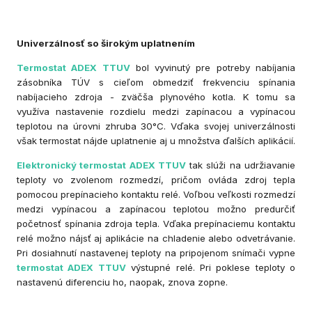
Univerzálnosť so širokým uplatnením
Termostat ADEX TTUV
bol vyvinutý pre potreby nabíjania
zásobníka TÚV s cieľom obmedziť frekvenciu spínania
nabíjacieho zdroja - zväčša plynového kotla. K tomu sa
využíva nastavenie rozdielu medzi zapínacou a vypínacou
teplotou na úrovni zhruba 30°C. Vďaka svojej univerzálnosti
však termostat nájde uplatnenie aj u množstva ďalších aplikácií.
Elektronický termostat ADEX TTUV
tak slúži na udržiavanie
teploty vo zvolenom rozmedzí, pričom ovláda zdroj tepla
pomocou prepínacieho kontaktu relé. Voľbou veľkosti rozmedzí
medzi vypínacou a zapínacou teplotou možno predurčiť
početnosť spínania zdroja tepla. Vďaka prepínaciemu kontaktu
relé možno nájsť aj aplikácie na chladenie alebo odvetrávanie.
Pri dosiahnutí nastavenej teploty na pripojenom snímači vypne
termostat ADEX TTUV
výstupné relé. Pri poklese teploty o
nastavenú diferenciu ho, naopak, znova zopne.