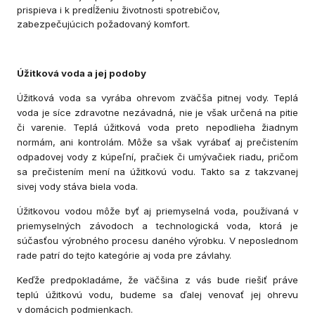
prispieva i k predĺženiu životnosti spotrebičov,
zabezpečujúcich požadovaný komfort.
Úžitková voda a jej podoby
Úžitková voda sa vyrába ohrevom zväčša pitnej vody. Teplá
voda je síce zdravotne nezávadná, nie je však určená na pitie
či varenie. Teplá úžitková voda preto nepodlieha žiadnym
normám, ani kontrolám. Môže sa však vyrábať aj prečistením
odpadovej vody z kúpeľní, pračiek či umývačiek riadu, pričom
sa prečistením mení na úžitkovú vodu. Takto sa z takzvanej
sivej vody stáva biela voda.
Úžitkovou vodou môže byť aj priemyselná voda, používaná v
priemyselných závodoch a technologická voda, ktorá je
súčasťou výrobného procesu daného výrobku. V neposlednom
rade patrí do tejto kategórie aj voda pre závlahy.
Keďže predpokladáme, že väčšina z vás bude riešiť práve
teplú úžitkovú vodu, budeme sa ďalej venovať jej ohrevu
v domácich podmienkach.